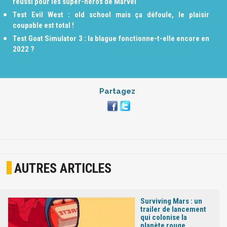
réussi pour les super-héros de Marvel
Test Evil West : old school mais ça défoule, le plaisir
coupable est total !
Test Goat Simulator 3 : la blague fonctionne-t-elle encore en
2022 ?
Partagez
AUTRES ARTICLES
Surviving Mars : un
trailer de lancement
qui colonise la
planète rouge