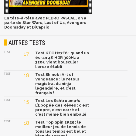
En tête-à-tête avec PEDRO PASCAL, on a
parlé de Star Wars, Last of Us, Avengers
Doomsday et DiCaprio
AUTRES TESTS
TEST
17
Test KTC H27E6 : quand un
écran 4K HDR 300Hz à
320€ vient bousculer
l'ordre établi
TEST
18
Test Shinobi Art of
Vengeance : le retour
magistral du ninja
légendaire, et c'est
français !
TEST
15
Test Les Schtroumpfs
L’Epopée des Rêves : c'est
propre, c'est carré et
c'est même bien emballé
TEST
18
Test Top Spin 2K25 : le
meilleur jeu de tennis de
tous les temps est bel et
bien de retour !