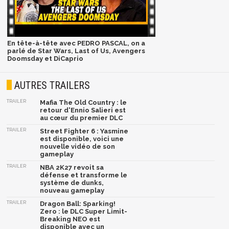
En tête-à-tête avec PEDRO PASCAL, on a
parlé de Star Wars, Last of Us, Avengers
Doomsday et DiCaprio
AUTRES TRAILERS
TRAILER
Mafia The Old Country : le
retour d'Ennio Salieri est
au cœur du premier DLC
TRAILER
Street Fighter 6 : Yasmine
est disponible, voici une
nouvelle vidéo de son
gameplay
TRAILER
NBA 2K27 revoit sa
défense et transforme le
système de dunks,
nouveau gameplay
TRAILER
Dragon Ball: Sparking!
Zero : le DLC Super Limit-
Breaking NEO est
disponible avec un