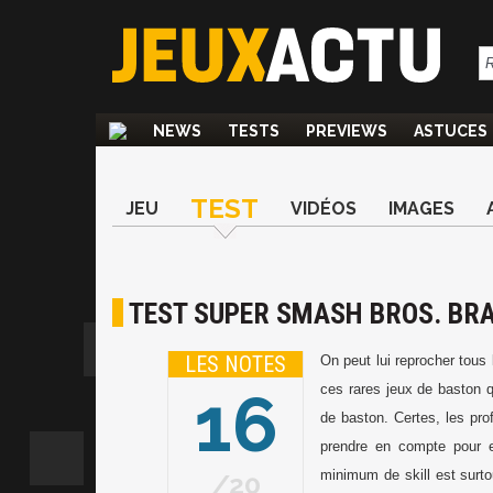
NEWS
TESTS
PREVIEWS
ASTUCES
TEST
JEU
VIDÉOS
IMAGES
TEST SUPER SMASH BROS. BR
LES NOTES
On peut lui reprocher tou
16
ces rares jeux de baston qu
de baston. Certes, les pro
prendre en compte pour es
minimum de skill est surto
20