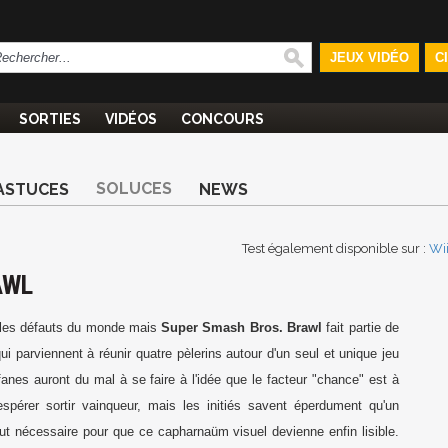
JEUX VIDÉO
C
SORTIES
VIDÉOS
CONCOURS
SOLUCES
ASTUCES
NEWS
Test également disponible sur :
Wi
AWL
s les défauts du monde mais
Super Smash Bros. Brawl
fait partie de
i parviennent à réunir quatre pèlerins autour d'un seul et unique jeu
fanes auront du mal à se faire à l'idée que le facteur "chance" est à
pérer sortir vainqueur, mais les initiés savent éperdument qu'un
ut nécessaire pour que ce capharnaüm visuel devienne enfin lisible.