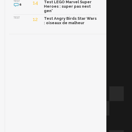
TEST
14
Test LEGO Marvel Super
6
Heroes : super pas next
gen'
TEST
12
Test Angry Birds Star Wars
: oiseaux de malheur