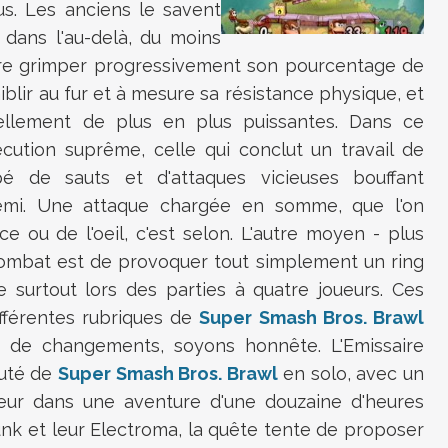
us. Les anciens le savent
 dans l'au-delà, du moins
aire grimper progressivement son pourcentage de
aiblir au fur et à mesure sa résistance physique, et
ellement de plus en plus puissantes. Dans ce
cution suprême, celle qui conclut un travail de
 de sauts et d'attaques vicieuses bouffant
nnemi. Une attaque chargée en somme, que l'on
 ou de l'oeil, c'est selon. L'autre moyen - plus
combat est de provoquer tout simplement un ring
e surtout lors des parties à quatre joueurs. Ces
ifférentes rubriques de
Super Smash Bros. Brawl
eu de changements, soyons honnête. L'Emissaire
auté de
Super Smash Bros. Brawl
en solo, avec un
eur dans une aventure d'une douzaine d'heures
unk et leur Electroma, la quête tente de proposer