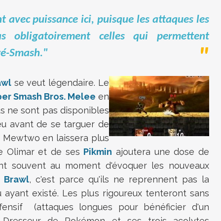
t avec puissance ici, puisque les attaques les
s obligatoirement celles qui permettent
ré-Smash."
awl
se veut légendaire. Le
er Smash Bros. Melee
en
s ne sont pas disponibles
peu avant de se targuer de
de Mewtwo en laissera plus
ine Olimar et de ses
Pikmin
ajoutera une dose de
nent souvent au moment d'évoquer les nouveaux
 Brawl
, c'est parce qu'ils ne reprennent pas la
 ayant existé. Les plus rigoureux tenteront sans
fensif (attaques longues pour bénéficier d'un
 Dresseur de Pokémon et ses trois acolytes