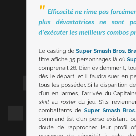
Efficacité ne rime pas forcémen
plus dévastatrices ne sont pa
d'exécuter les meilleurs combos p
Le casting de
Super Smash Bros. Br
titre affiche 35 personnages là où
Sup
comprenait 26. Bien évidemment, tou
dès le départ, et il faudra suer en 
tous les posséder. Si la disparition 
d'un en larmes, l'arrivée du Capita
skill
au
roster
du jeu. S'ils revien
combattants de
Super Smash Bros.
command list d'un perso existant, ou
doute de rapprocher leur profil of
maximum de sécurité) à celui du