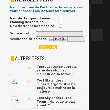
Ne loupez rien de l'actualité du jeu vidéo en
vous abonnant aux newsletters JeuxActu.
Newsletter quotidienne
Planning des sorties
Newsletter hebdomadaire
Votre email :
Veuillez saisir ce code :
AUTRES TESTS
TEST
16
Test Just Dance 2016 : la
série de retour au
meilleur de sa forme !
TEST
17
Test Skylanders
3
SuperChargers : il reste
toujours le maître en la
matière !
TEST
16
Test Skylanders Trap
9
Team : l'épisode le plus
abouti ?