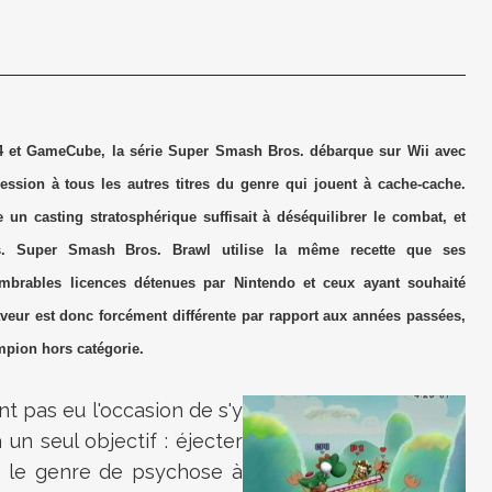
64 et GameCube, la série Super Smash Bros. débarque sur Wii avec
ression à tous les autres titres du genre qui jouent à cache-cache.
 un casting stratosphérique suffisait à déséquilibrer le combat, et
es.
Super Smash Bros.
Brawl utilise la même recette que ses
ombrables licences détenues par Nintendo et ceux ayant souhaité
aveur est donc forcément différente par rapport aux années passées,
mpion hors catégorie.
nt pas eu l'occasion de s'y
à un seul objectif : éjecter
 ; le genre de psychose à