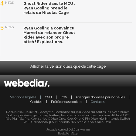
4
NEWS
Ghost Rider dans le MCU :
Ryan Gosling prend le
relais de Nicolas Cage
5
NEWS
Ryan Gosling a convaincu
Marvel de relancer Ghost
Rider avec son propre
pitch ! Explications.
Afficher la version classique de cette page
Mentions légales
|
CGU
|
CGV
|
Politique données personnelles
|
Cookies
|
Préférences cookies
|
Contacts
Depuis 2004, JeuxActu décrypte l'actualité du jeu vidéo sur toutes les plateformes.
Sorties, previews, gameplay, trailers, tests, astuces et soluces... on vous dit tout ! PC,
PS5, PS4, PS4 Pro, Xbox series X, Xbox One, Xbox One X, PS3, Xbox 360, Nintendo Switch,
Wii U, Nintendo 3DS, Nintendo 2DS, Stadia, Xbox Game Pass...
Jeuxactu.com est édité par
Webedia
Réalisation Vitalyn