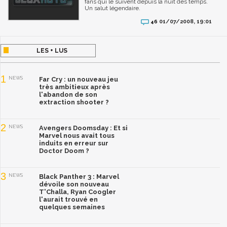
fans qui le suivent depuis la nuit des temps.
Un salut légendaire.
01/07/2008, 19:01
46
LES + LUS
1
NEWS
Far Cry : un nouveau jeu
très ambitieux après
l'abandon de son
extraction shooter ?
2
NEWS
Avengers Doomsday : Et si
Marvel nous avait tous
induits en erreur sur
Doctor Doom ?
3
NEWS
Black Panther 3 : Marvel
dévoile son nouveau
T'Challa, Ryan Coogler
l'aurait trouvé en
quelques semaines