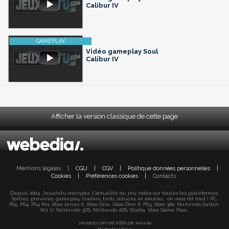
Calibur IV
Vidéo gameplay Soul
Calibur IV
Afficher la version classique de cette page
Mentions légales
|
CGU
|
CGV
|
Politique données personnelles
|
Cookies
|
Préférences cookies
|
Contacts
Depuis 2004, JeuxActu décrypte l'actualité du jeu vidéo sur toutes les plateformes.
Sorties, previews, gameplay, trailers, tests, astuces et soluces... on vous dit tout ! PC,
PS5, PS4, PS4 Pro, Xbox series X, Xbox One, Xbox One X, PS3, Xbox 360, Nintendo Switch,
Wii U, Nintendo 3DS, Nintendo 2DS, Stadia, Xbox Game Pass...
Jeuxactu.com est édité par
Webedia