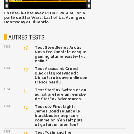
En tête-à-tête avec PEDRO PASCAL, on a
parlé de Star Wars, Last of Us, Avengers
Doomsday et DiCaprio
AUTRES TESTS
TEST
18
Test SteelSeries Arctis
Nova Pro Omni : le casque
gaming ultime existe-t-il
enfin ?
TEST
17
Test Assassin’s Creed
Black Flag Resynced :
Ubisoft retrouve enfin son
trésor perdu
TEST
11
Test StarFox Switch 2 : on
aurait préféré un remake
de StarFox Adventures…
TEST
19
Test 007 First Light :
James Bond relance le
blockbuster pop-corn
comme on n'en fait plus,
et ça fait un bien fou !
TEST
15
Test Yoshi and the