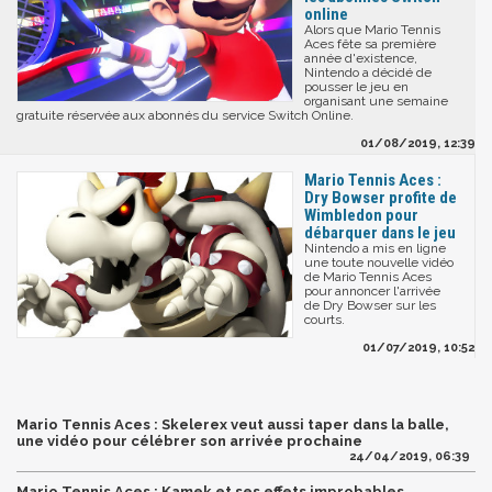
online
Alors que Mario Tennis
Aces fête sa première
année d'existence,
Nintendo a décidé de
pousser le jeu en
organisant une semaine
gratuite réservée aux abonnés du service Switch Online.
01/08/2019, 12:39
Mario Tennis Aces :
Dry Bowser profite de
Wimbledon pour
débarquer dans le jeu
Nintendo a mis en ligne
une toute nouvelle vidéo
de Mario Tennis Aces
pour annoncer l'arrivée
de Dry Bowser sur les
courts.
01/07/2019, 10:52
Mario Tennis Aces : Skelerex veut aussi taper dans la balle,
une vidéo pour célébrer son arrivée prochaine
24/04/2019, 06:39
Mario Tennis Aces : Kamek et ses effets improbables