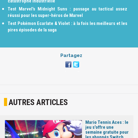
catastrophe industrielle
Test Marvel’s Midnight Suns : passage au tactical assez
réussi pour les super-héros de Marvel
Test Pokémon Ecarlate & Violet : à la fois les meilleurs et les
pires épisodes de la saga
Partagez
AUTRES ARTICLES
Mario Tennis Aces : le
jeu s'offre une
semaine gratuite pour
les abonnés Switch