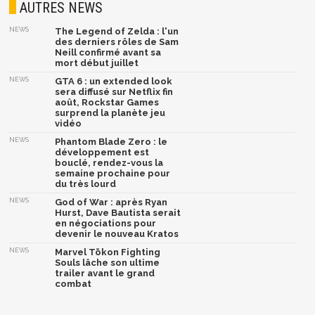
AUTRES NEWS
NEWS
The Legend of Zelda : l'un
des derniers rôles de Sam
Neill confirmé avant sa
mort début juillet
NEWS
GTA 6 : un extended look
sera diffusé sur Netflix fin
août, Rockstar Games
surprend la planète jeu
vidéo
NEWS
Phantom Blade Zero : le
développement est
bouclé, rendez-vous la
semaine prochaine pour
du très lourd
NEWS
God of War : après Ryan
Hurst, Dave Bautista serait
en négociations pour
devenir le nouveau Kratos
NEWS
Marvel Tōkon Fighting
Souls lâche son ultime
trailer avant le grand
combat