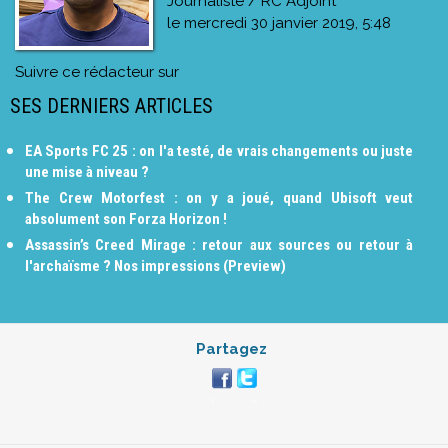
Journaliste / RC Adjoint
le
mercredi 30 janvier 2019, 5:48
Suivre ce rédacteur sur
SES DERNIERS ARTICLES
EA Sports FC 25 : on l'a testé, de vrais changements ou juste
une mise à niveau ?
The Crew Motorfest : on y a joué, quand Ubisoft veut
absolument son Forza Horizon !
Assassin’s Creed Mirage : retour aux sources ou retour à
l'archaïsme ? Nos impressions (Preview)
Partagez