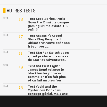
AUTRES TESTS
TEST
18
Test SteelSeries Arctis
Nova Pro Omni : le casque
gaming ultime existe-t-il
enfin ?
TEST
17
Test Assassin’s Creed
Black Flag Resynced :
Ubisoft retrouve enfin son
trésor perdu
TEST
11
Test StarFox Switch 2 : on
aurait préféré un remake
de StarFox Adventures…
TEST
19
Test 007 First Light :
James Bond relance le
blockbuster pop-corn
comme on n'en fait plus,
et ça fait un bien fou !
TEST
15
Test Yoshi and the
Mysterious Book : un
concept génial, mais une
formule trop sage