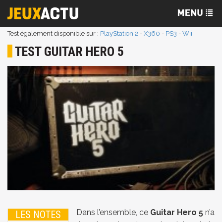
Test également disponible sur :
PlayStation 2
-
X360
-
PS3
-
Wii
TEST GUITAR HERO 5
Dans l’ensemble, ce
Guitar Hero 5
n’a
LES NOTES