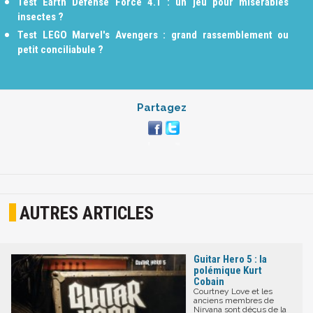
Test Earth Defense Force 4.1 : un jeu pour misérables
insectes ?
Test LEGO Marvel's Avengers : grand rassemblement ou
petit conciliabule ?
Partagez
AUTRES ARTICLES
Guitar Hero 5 : la
polémique Kurt
Cobain
Courtney Love et les
anciens membres de
Nirvana sont déçus de la