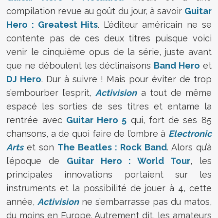
compilation revue au goût du jour, à savoir
Guitar
Hero : Greatest Hits
. L’éditeur américain ne se
contente pas de ces deux titres puisque voici
venir le cinquième opus de la série, juste avant
que ne déboulent les déclinaisons
Band Hero
et
DJ Hero
. Dur à suivre ! Mais pour éviter de trop
s’embourber l’esprit,
Activision
a tout de même
espacé les sorties de ses titres et entame la
rentrée avec
Guitar Hero 5
qui, fort de ses 85
chansons, a de quoi faire de l’ombre à
Electronic
Arts
et son
The Beatles : Rock Band
. Alors qu’à
l’époque de
Guitar Hero : World Tour
, les
principales innovations portaient sur les
instruments et la possibilité de jouer à 4, cette
année,
Activision
ne s’embarrasse pas du matos,
du moins en Europe. Autrement dit, les amateurs