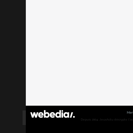
Men
Depuis 2004, JeuxActu décrypte l'actu