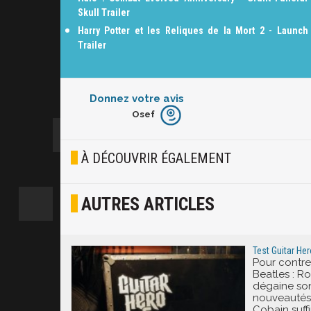
Skull Trailer
Harry Potter et les Reliques de la Mort 2 - Launch
Trailer
Donnez votre avis
Osef
Furieux
Blasé
À DÉCOUVRIR ÉGALEMENT
Osef
AUTRES ARTICLES
Joyeux
Excité
Test Guitar Her
Pour contrer
Beatles : Ro
dégaine son
nouveautés 
Cobain suffi