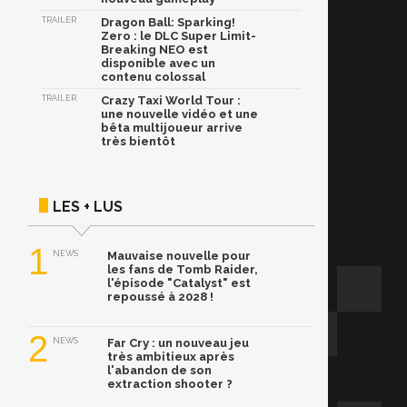
TRAILER
Dragon Ball: Sparking!
Zero : le DLC Super Limit-
Breaking NEO est
disponible avec un
contenu colossal
TRAILER
Crazy Taxi World Tour :
une nouvelle vidéo et une
bêta multijoueur arrive
très bientôt
LES + LUS
1
NEWS
Mauvaise nouvelle pour
les fans de Tomb Raider,
l'épisode "Catalyst" est
repoussé à 2028 !
2
NEWS
Far Cry : un nouveau jeu
très ambitieux après
l'abandon de son
extraction shooter ?