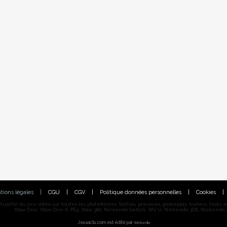
tions légales
|
CGU
|
CGV
|
Politique données personnelles
|
Cookies
|
alité du jeu vidéo sur toutes les plateformes. Sorties, previews, gameplay, trailers, tests, astu
Xbox One, Xbox One X, PS3, Xbox 360, Nintendo Switch, Wii U, Nintendo 3DS, Nintendo 2
Jeuxactu.com est édité par
Webedia