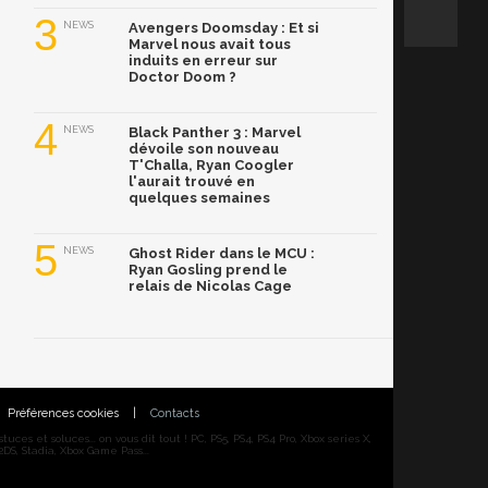
3
NEWS
Avengers Doomsday : Et si
Marvel nous avait tous
induits en erreur sur
Doctor Doom ?
4
NEWS
Black Panther 3 : Marvel
dévoile son nouveau
T'Challa, Ryan Coogler
l'aurait trouvé en
quelques semaines
5
NEWS
Ghost Rider dans le MCU :
Ryan Gosling prend le
relais de Nicolas Cage
Préférences cookies
|
Contacts
ces et soluces... on vous dit tout ! PC, PS5, PS4, PS4 Pro, Xbox series X,
DS, Stadia, Xbox Game Pass...