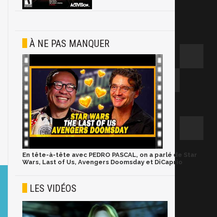
À NE PAS MANQUER
En tête-à-tête avec PEDRO PASCAL, on a parlé de Star
Wars, Last of Us, Avengers Doomsday et DiCaprio
LES VIDÉOS