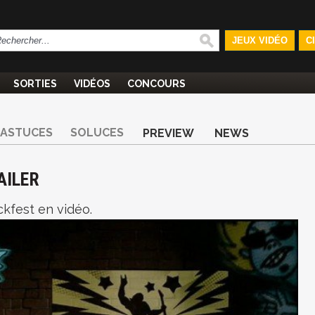
JEUX VIDÉO
C
SORTIES
VIDÉOS
CONCOURS
ASTUCES
SOLUCES
PREVIEW
NEWS
AILER
kfest en vidéo.