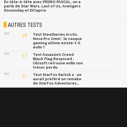
En tête-à-tête avec PEDRO PASCAL, on a
parlé de Star Wars, Last of Us, Avengers
Doomsday et DiCaprio
AUTRES TESTS
TEST
18
Test SteelSeries Arctis
Nova Pro Omni : le casque
gaming ultime existe-t-il
enfin ?
TEST
17
Test Assassin’s Creed
Black Flag Resynced :
Ubisoft retrouve enfin son
trésor perdu
TEST
11
Test StarFox Switch 2 : on
aurait préféré un remake
de StarFox Adventures…
TEST
19
Test 007 First Light :
James Bond relance le
blockbuster pop-corn
comme on n'en fait plus,
et ça fait un bien fou !
TEST
15
Test Yoshi and the
Mysterious Book : un
concept génial, mais une