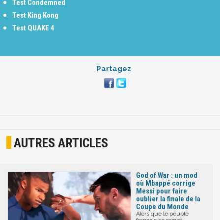
Test Condemned
Test King Kong
Test QUAKE 4
Partagez
AUTRES ARTICLES
God of War : un mod
où Mbappé corrige
Messi pour faire
oublier la finale de la
Coupe du Monde
Alors que le peuple
français se remet