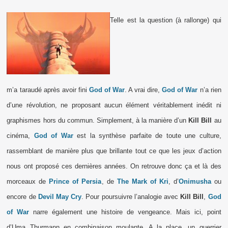
Telle est la question (à rallonge) qui
m’a taraudé après avoir fini
God of War
. A vrai dire,
God of War
n’a rien
d’une révolution, ne proposant aucun élément véritablement inédit ni
graphismes hors du commun. Simplement, à la manière d’un
Kill Bill
au
cinéma,
God of War
est la synthèse parfaite de toute une culture,
rassemblant de manière plus que brillante tout ce que les jeux d’action
nous ont proposé ces dernières années. On retrouve donc ça et là des
morceaux de
Prince of Persia
, de
The Mark of Kri
, d’
Onimusha
ou
encore de
Devil May Cry
. Pour poursuivre l’analogie avec
Kill Bill
,
God
of War
narre également une histoire de vengeance. Mais ici, point
d’Uma Thurmann en combinaison moulante. A la place, un guerrier