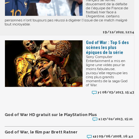
doucement de la défaite
de l'équipe de France de
football hier face à
l'Argentine, certains
personnes n'ont toujours pas réussi à digérer l'issue de ce match malgré
tout incroyable.
19/12/2022, 12:14
God of War : Top 5 des
scènes les plus
épiques de la série
Sony Computer
Entertainment a mis en
ligne une vidéo pour le
moins fabuleuse,
puisqu'elle regroupe les
cinq plus grands
moments de la saga God
of War.
08/03/2013, 15:43
7 |
God of War HD gratuit sur le PlayStation Plus
27/02/2013, 15:21
1 |
God of War, le film par Brett Ratner
09/06/2008, 16:42
12 |