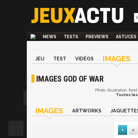
NEWS
TESTS
PREVIEWS
ASTUCES
IMAGES
JEU
TEST
VIDÉOS
IMAGES GOD OF WAR
Photo, Illustration, fon
Toutes les
IMAGES
ARTWORKS
JAQUETTE
1
2
S