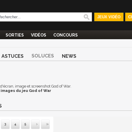
JEUX VIDÉO
C
SORTIES
VIDÉOS
CONCOURS
SOLUCES
ASTUCES
NEWS
d d'écran, image et screenshot God of War.
 images du jeu God of War
S
3
4
5
uivante
Dernière