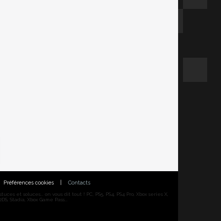
Préférences cookies
|
Contacts
ces et soluces... on vous dit tout ! PC, PS5, PS4, PS4 Pro, Xbox series X,
DS, Stadia, Xbox Game Pass...