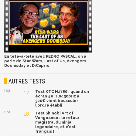
En tête-à-tête avec PEDRO PASCAL, on a
parlé de Star Wars, Last of Us, Avengers
Doomsday et DiCaprio
AUTRES TESTS
TEST
17
Test KTC H27E6 : quand un
écran 4K HDR 300Hz à
320€ vient bousculer
l'ordre établi
TEST
18
Test Shinobi Art of
Vengeance : le retour
magistral du ninja
légendaire, et c'est
français !