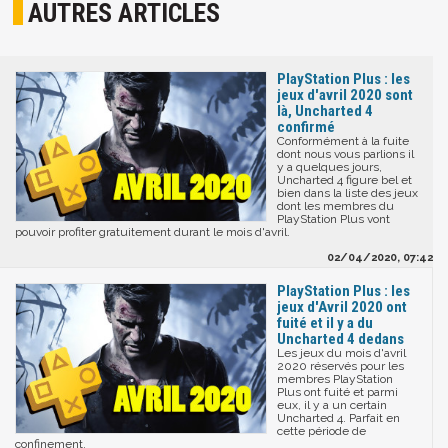
AUTRES ARTICLES
PlayStation Plus : les
jeux d'avril 2020 sont
là, Uncharted 4
confirmé
Conformément à la fuite
dont nous vous parlions il
y a quelques jours,
Uncharted 4 figure bel et
bien dans la liste des jeux
dont les membres du
PlayStation Plus vont
pouvoir profiter gratuitement durant le mois d'avril.
02/04/2020, 07:42
PlayStation Plus : les
jeux d'Avril 2020 ont
fuité et il y a du
Uncharted 4 dedans
Les jeux du mois d'avril
2020 réservés pour les
membres PlayStation
Plus ont fuité et parmi
eux, il y a un certain
Uncharted 4. Parfait en
cette période de
confinement.