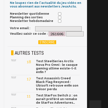
Ne loupez rien de l'actualité du jeu vidéo en
vous abonnant aux newsletters JeuxActu.
Newsletter quotidienne
Planning des sorties
Newsletter hebdomadaire
Votre email :
Veuillez saisir ce code :
AUTRES TESTS
TEST
18
Test SteelSeries Arctis
Nova Pro Omni : le casque
gaming ultime existe-t-il
enfin ?
TEST
17
Test Assassin’s Creed
Black Flag Resynced :
Ubisoft retrouve enfin son
trésor perdu
TEST
11
Test StarFox Switch 2 : on
aurait préféré un remake
de StarFox Adventures…