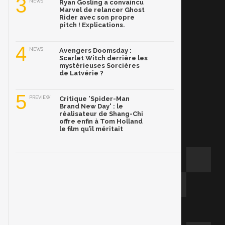
3
NEWS
Ryan Gosling a convaincu
Marvel de relancer Ghost
Rider avec son propre
pitch ! Explications.
4
NEWS
Avengers Doomsday :
Scarlet Witch derrière les
mystérieuses Sorcières
de Latvérie ?
5
PREVIEW
Critique 'Spider-Man
Brand New Day' : le
réalisateur de Shang-Chi
offre enfin à Tom Holland
le film qu’il méritait