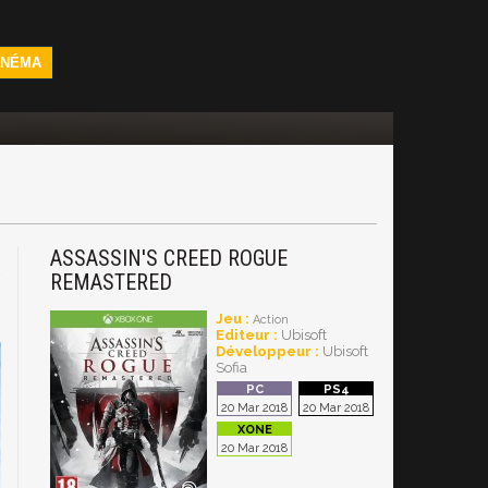
INÉMA
ASSASSIN'S CREED ROGUE
4
REMASTERED
Jeu :
Action
Editeur :
Ubisoft
Développeur :
Ubisoft
Sofia
20 Mar 2018
20 Mar 2018
20 Mar 2018