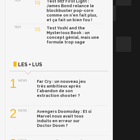
TEST
19
Test 007 First Light :
James Bond relance le
blockbuster pop-corn
comme on n'en fait plus,
et ça fait un bien fou !
TEST
15
Test Yoshi and the
Mysterious Book : un
concept génial, mais une
formule trop sage
LES + LUS
1
NEWS
Far Cry : un nouveau jeu
très ambitieux après
l'abandon de son
extraction shooter ?
2
NEWS
Avengers Doomsday : Et si
Marvel nous avait tous
induits en erreur sur
Doctor Doom ?