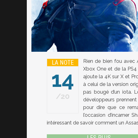
Rien de bien fou avec 
LA NOTE
Xbox One et de la PS4 p
14
ajoute la 4K sur X et Pr
à celui de la version ori
pas bougé d’un iota. L
20
développeurs prennent a
pour dire que ce rema
l’occasion d’incarner S
intéressant de savoir comment un Assass
LES PLUS