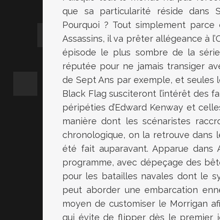
que sa particularité réside dans 
Pourquoi ? Tout simplement parce 
Assassins, il va prêter allégeance à l
épisode le plus sombre de la série,
réputée pour ne jamais transiger av
de Sept Ans par exemple, et seules le
Black Flag susciteront l’intérêt des fan
péripéties d’Edward Kenway et celles
manière dont les scénaristes raccr
chronologique, on la retrouve dans l
été fait auparavant. Apparue dans As
programme, avec dépeçage des bêtes
pour les batailles navales dont le s
peut aborder une embarcation ennemi
moyen de customiser le Morrigan afi
qui évite de flipper dès le premier 