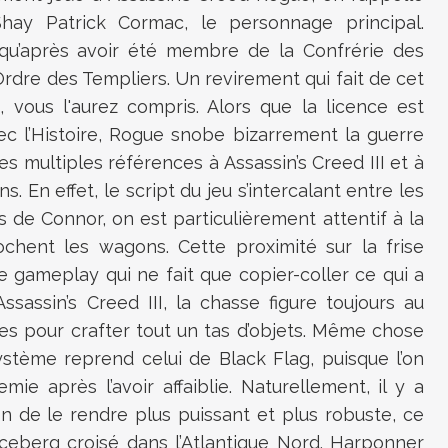
Shay Patrick Cormac, le personnage principal.
qu’après avoir été membre de la Confrérie des
’Ordre des Templiers. Un revirement qui fait de cet
 vous l'aurez compris. Alors que la licence est
ec l’Histoire, Rogue snobe bizarrement la guerre
s multiples références à Assassin’s Creed III et à
s. En effet, le script du jeu s’intercalant entre les
 de Connor, on est particulièrement attentif à la
ochent les wagons. Cette proximité sur la frise
e gameplay qui ne fait que copier-coller ce qui a
sassin’s Creed III, la chasse figure toujours au
 pour crafter tout un tas d’objets. Même chose
ystème reprend celui de Black Flag, puisque l’on
e après l’avoir affaiblie. Naturellement, il y a
n de le rendre plus puissant et plus robuste, ce
iceberg croisé dans l’Atlantique Nord. Harponner