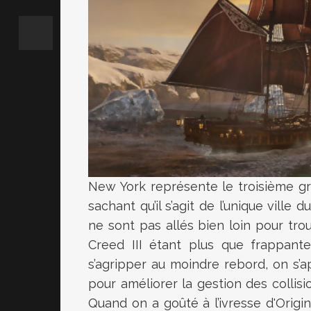
New York représente le troisième g
sachant qu’il s’agit de l’unique ville
ne sont pas allés bien loin pour trou
Creed III étant plus que frappante
s’agripper au moindre rebord, on s’ap
pour améliorer la gestion des collisi
Quand on a goûté à l’ivresse d'Origi