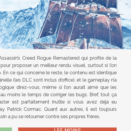
Assassin’s Creed Rogue Remastered qui profite de la
our proposer un meilleur rendu visuel, surtout si l’on
o. En ce qui concerne le reste, le contenu est identique
ginelle (les DLC sont inclus d’office), et le gameplay n’a
ogique direz-vous, même si l’on aurait aimé que les
u moins le temps de corriger les bugs. Bref, tout ça
ster est parfaitement inutile si vous avez déjà eu
hay Patrick Cormac. Quant aux autres, il est toujours
in a pu se retourner contre ses propres frères.
LES MOINS