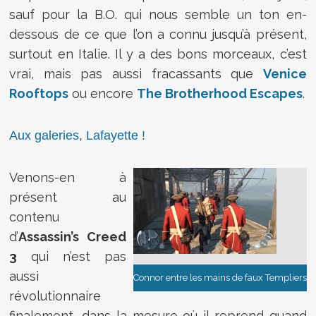
sauf pour la B.O. qui nous semble un ton en-
dessous de ce que l’on a connu jusqu’à présent,
surtout en Italie. Il y a des bons morceaux, c’est
vrai, mais pas aussi fracassants que
Venice
Rooftops
ou encore
The Brotherhood Escapes
.
Aux galeries, Lafayette !
Venons-en à
présent au
contenu
d’
Assassin’s Creed
3
qui n’est pas
aussi
Connor entre les mains de faux Templiers
révolutionnaire
finalement, dans la mesure où il reprend quand