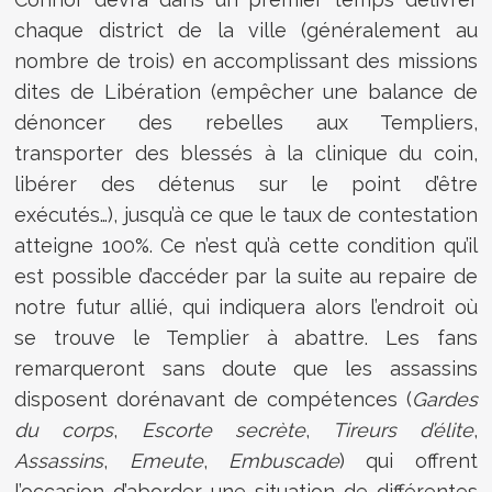
chaque district de la ville (généralement au
nombre de trois) en accomplissant des missions
dites de Libération (empêcher une balance de
dénoncer des rebelles aux Templiers,
transporter des blessés à la clinique du coin,
libérer des détenus sur le point d’être
exécutés…), jusqu’à ce que le taux de contestation
atteigne 100%. Ce n’est qu’à cette condition qu’il
est possible d’accéder par la suite au repaire de
notre futur allié, qui indiquera alors l’endroit où
se trouve le Templier à abattre. Les fans
remarqueront sans doute que les assassins
disposent dorénavant de compétences (
Gardes
du corps
,
Escorte secrète
,
Tireurs d’élite
,
Assassins
,
Emeute
,
Embuscade
) qui offrent
l’occasion d’aborder une situation de différentes