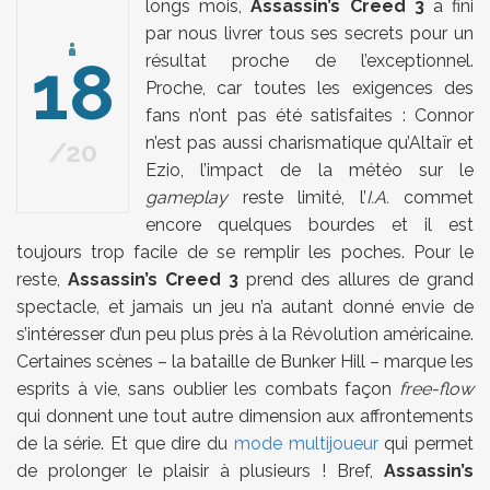
longs mois,
Assassin’s Creed 3
a fini
par nous livrer tous ses secrets pour un
18
résultat proche de l’exceptionnel.
Proche, car toutes les exigences des
fans n’ont pas été satisfaites : Connor
n’est pas aussi charismatique qu’Altaïr et
20
Ezio, l’impact de la météo sur le
gameplay
reste limité, l’
I.A.
commet
encore quelques bourdes et il est
toujours trop facile de se remplir les poches. Pour le
reste,
Assassin’s Creed 3
prend des allures de grand
spectacle, et jamais un jeu n’a autant donné envie de
s’intéresser d’un peu plus près à la Révolution américaine.
Certaines scènes – la bataille de Bunker Hill – marque les
esprits à vie, sans oublier les combats façon
free-flow
qui donnent une tout autre dimension aux affrontements
de la série. Et que dire du
mode multijoueur
qui permet
de prolonger le plaisir à plusieurs ! Bref,
Assassin’s