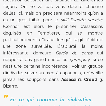
façons. On ne va pas vous décrire chacune
d’elles ici, mais on précisera néanmoins qu’on a
eu un gros faible pour le
skill Escorte secrète
(Connor est alors le prisonnier d'assassins
déguisés en Templiers), qui se montre
particulièrement efficace lorsqu’il s’agit d’infiltrer
une zone surveillée. L’habileté la moins
intéressante demeure
Garde du corps
qui
n’apporte pas grand chose au
gameplay
, si ce
n’est une certaine incohérence : voir un groupe
d’individus suivre un mec à capuche, ça n’éveille
jamais les soupçons dans
Assassin’s Creed 3
.
Bizarre.
En ce qui concerne la réalisation,