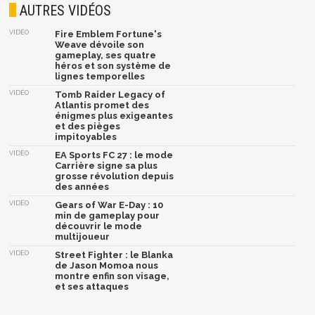
AUTRES VIDÉOS
VIDÉO
Fire Emblem Fortune's
Weave dévoile son
gameplay, ses quatre
héros et son système de
lignes temporelles
VIDÉO
Tomb Raider Legacy of
Atlantis promet des
énigmes plus exigeantes
et des pièges
impitoyables
VIDÉO
EA Sports FC 27 : le mode
Carrière signe sa plus
grosse révolution depuis
des années
VIDÉO
Gears of War E-Day : 10
min de gameplay pour
découvrir le mode
multijoueur
VIDÉO
Street Fighter : le Blanka
de Jason Momoa nous
montre enfin son visage,
et ses attaques