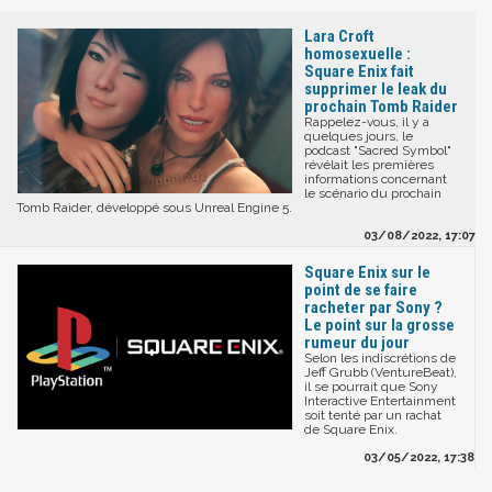
Lara Croft
homosexuelle :
Square Enix fait
supprimer le leak du
prochain Tomb Raider
Rappelez-vous, il y a
quelques jours, le
podcast "Sacred Symbol"
révélait les premières
informations concernant
le scénario du prochain
Tomb Raider, développé sous Unreal Engine 5.
03/08/2022, 17:07
Square Enix sur le
point de se faire
racheter par Sony ?
Le point sur la grosse
rumeur du jour
Selon les indiscrétions de
Jeff Grubb (VentureBeat),
il se pourrait que Sony
Interactive Entertainment
soit tenté par un rachat
de Square Enix.
03/05/2022, 17:38