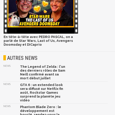
En tête-à-tête avec PEDRO PASCAL, on a
parlé de Star Wars, Last of Us, Avengers
Doomsday et DiCaprio
AUTRES NEWS
NEWS
The Legend of Zelda : l'un
des derniers rôles de Sam
Neill confirmé avant sa
mort début juillet
NEWS
GTA 6 : un extended look
sera diffusé sur Netflix fin
août, Rockstar Games
surprend la planète jeu
vidéo
NEWS
Phantom Blade Zero : le
développement est
bouclé, rendez-vous la