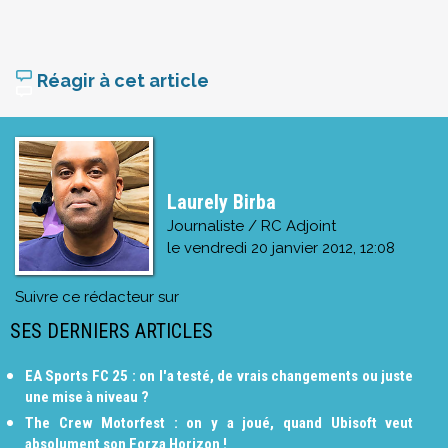
Réagir à cet article
Laurely Birba
Journaliste / RC Adjoint
le
vendredi 20 janvier 2012, 12:08
Suivre ce rédacteur sur
SES DERNIERS ARTICLES
EA Sports FC 25 : on l'a testé, de vrais changements ou juste
une mise à niveau ?
The Crew Motorfest : on y a joué, quand Ubisoft veut
absolument son Forza Horizon !