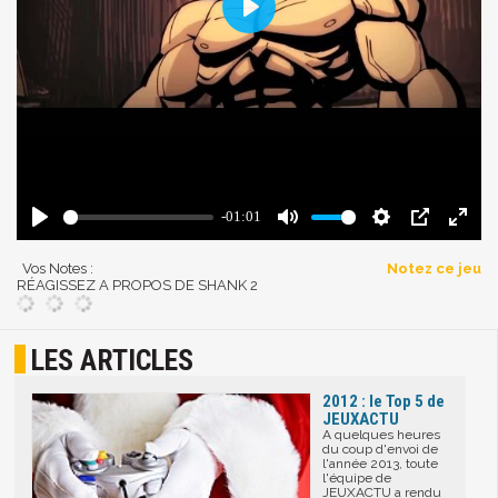
Vos Notes :
Notez ce jeu
RÉAGISSEZ A PROPOS DE SHANK 2
LES ARTICLES
2012 : le Top 5 de
JEUXACTU
A quelques heures
du coup d'envoi de
l'année 2013, toute
l'équipe de
JEUXACTU a rendu