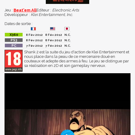
Jeu :
Beat'em All
Editeur :
Electronic Arts
Développeur :
Klei Entertainment, Inc.
Dates de sortie :
8 Fév 2012
8 Fév 2012
N.C.
8 Fév 2012
8 Fév 2012
N.C.
7 Fév 2012
7 Fév 2012
N.C.
Shank 2 est la suite du jeu d'action de Klei Entertainment et
nous place dans la peau de ce mercenaire doué en
couteaux et adepte des armes à feu. Le jeu se distingue par
sa réalisation en 2D et son gameplay nerveux.