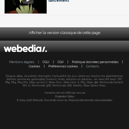
lancement
Afficher la version classique de cette page
Mentions légales
|
CGU
|
CGV
|
Politique données personnelles
|
Cookies
|
Préférences cookies
|
Contacts
Depuis 2004, JeuxActu décrypte l'actualité du jeu vidéo sur toutes les plateformes.
Sorties, previews, gameplay, trailers, tests, astuces et soluces... on vous dit tout ! PC,
PS5, PS4, PS4 Pro, Xbox series X, Xbox One, Xbox One X, PS3, Xbox 360, Nintendo Switch,
Wii U, Nintendo 3DS, Nintendo 2DS, Stadia, Xbox Game Pass...
Jeuxactu.com est édité par
Webedia
Réalisation Vitalyn
© 2004-2026 Webedia. Tous droits réservés. Reproduction interdite sans autorisation.