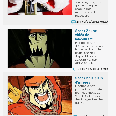
son Top 5 des jeux
qui ont marqué
chacun des
membres de la
rédaction.
31/12/2012, 09:45
39 |
Shank 2 : une
vidéo de
lancement
Electronic Arts
diffuse une vidéo de
lancement pour le
brutal Shank 2,
disponible dès
aujourd'hui sur
XBLA et PSN.
08/02/2012, 13:07
1 |
Shank 2 : le plein
d'images
Electronic Arts
poursuit la tournée
promotionnelle de
Shank 2 et dévoile
des images inédites
du jeu.