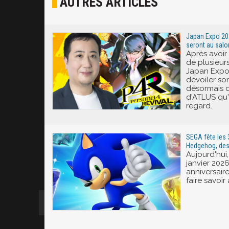
AUTRES ARTICLES
Joyeux
Excité
Japan Expo 202
seront au salo
Après avoir
de plusieurs
Japan Expo
dévoiler so
désormais 
d'ATLUS qu'i
regard.
SEGA fête les 
Hedgehog, des 
Aujourd'hui
janvier 202
anniversaire
faire savoir