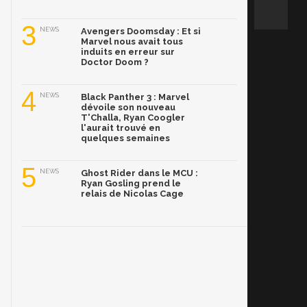
3
NEWS
Avengers Doomsday : Et si
Marvel nous avait tous
induits en erreur sur
Doctor Doom ?
4
NEWS
Black Panther 3 : Marvel
dévoile son nouveau
T'Challa, Ryan Coogler
l'aurait trouvé en
quelques semaines
5
NEWS
Ghost Rider dans le MCU :
Ryan Gosling prend le
relais de Nicolas Cage