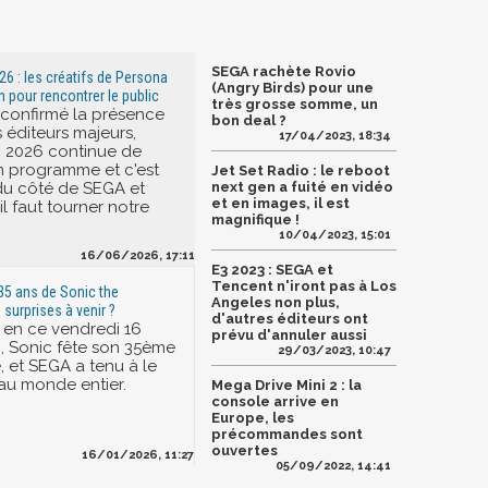
SEGA rachète Rovio
6 : les créatifs de Persona
(Angry Birds) pour une
n pour rencontrer le public
très grosse somme, un
 confirmé la présence
bon deal ?
 éditeurs majeurs,
17/04/2023, 18:34
 2026 continue de
n programme et c'est
Jet Set Radio : le reboot
du côté de SEGA et
next gen a fuité en vidéo
et en images, il est
l faut tourner notre
magnifique !
10/04/2023, 15:01
16/06/2026, 17:11
E3 2023 : SEGA et
Tencent n'iront pas à Los
35 ans de Sonic the
Angeles non plus,
surprises à venir ?
d'autres éditeurs ont
, en ce vendredi 16
prévu d'annuler aussi
6, Sonic fête son 35ème
29/03/2023, 10:47
, et SEGA a tenu à le
 au monde entier.
Mega Drive Mini 2 : la
console arrive en
Europe, les
précommandes sont
ouvertes
16/01/2026, 11:27
05/09/2022, 14:41