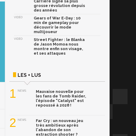
Carrière signe sa plus
grosse révolution depuis
des années
VIDÉO
Gears of War E-Day : 10
min de gameplay pour
découvrir le mode
multijoueur
VIDÉO
Street Fighter : le Blanka
de Jason Momoa nous
montre enfin son visage,
et ses attaques
LES + LUS
1
NEWS
Mauvaise nouvelle pour
les fans de Tomb Raider,
l'épisode "Catalyst" est
repoussé à 2028 !
2
NEWS
Far Cry : un nouveau jeu
très ambitieux après
l'abandon de son
extraction shooter ?