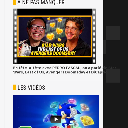
À NE PAS MANQUER
En tête-à-tête avec PEDRO PASCAL, on a parlé de Star
Wars, Last of Us, Avengers Doomsday et DiCaprio
LES VIDÉOS