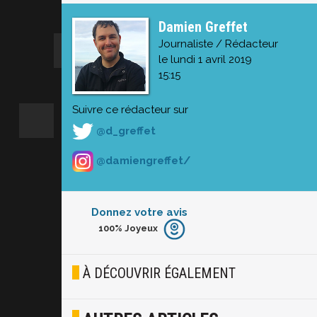
Damien Greffet
Journaliste / Rédacteur
le lundi 1 avril 2019
15:15
Suivre ce rédacteur sur
@d_greffet
@damiengreffet/
Donnez votre avis
100%
Joyeux
Furieux
Blasé
À DÉCOUVRIR ÉGALEMENT
Osef