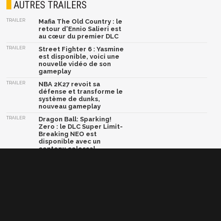
AUTRES TRAILERS
TRAILER
Mafia The Old Country : le
retour d'Ennio Salieri est
au cœur du premier DLC
TRAILER
Street Fighter 6 : Yasmine
est disponible, voici une
nouvelle vidéo de son
gameplay
TRAILER
NBA 2K27 revoit sa
défense et transforme le
système de dunks,
nouveau gameplay
TRAILER
Dragon Ball: Sparking!
Zero : le DLC Super Limit-
Breaking NEO est
disponible avec un
contenu colossal
TRAILER
Crazy Taxi World Tour :
une nouvelle vidéo et une
bêta multijoueur arrive
très bientôt