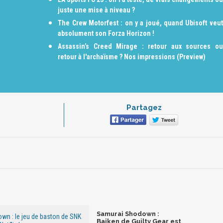
juste une mise à niveau ?
The Crew Motorfest : on y a joué, quand Ubisoft veut
absolument son Forza Horizon !
Assassin’s Creed Mirage : retour aux sources ou
retour à l'archaïsme ? Nos impressions (Preview)
Partagez
Samurai Shodown :
wn : le jeu de baston de SNK
Baiken de Guilty Gear est