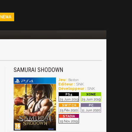
INÉMA
SAMURAI SHODOWN
Jeu :
Baston
Editeur :
SNK
Développeur :
SNK
25 Juin 2019
25 Juin 2019
25 Fév 2020
11 Juin 2020
19 Nov 2019