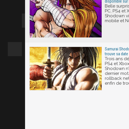
disponible sur N
Belle surpri
PC, PS4 et 
Shodown vi
mobile et Ne
Samurai Shodow
trouve sa date 
Trois ans déj
PS4 et Xbox
Shodown n'a
dernier mot.
rollback ne
enfin de tro