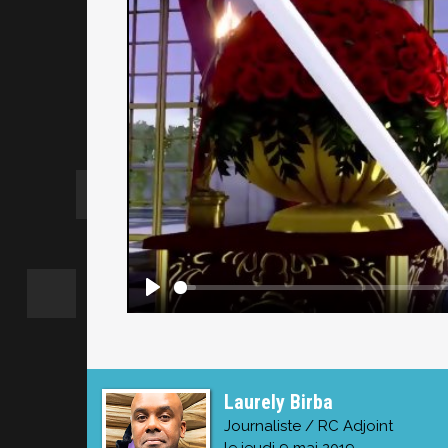
Laurely Birba
Journaliste / RC Adjoint