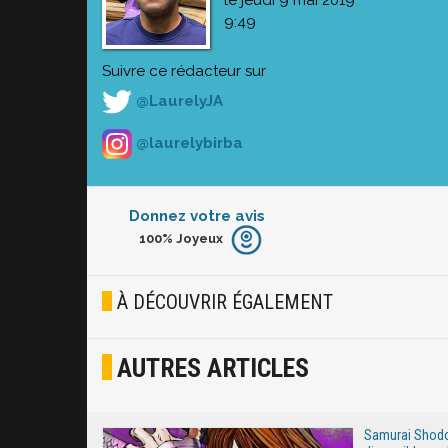
le jeudi 9 mai 2019
9:49
Suivre ce rédacteur sur
@LaurelyJA
@laurelybirba
Donnez votre avis
100%
Joyeux
Furieux
Blasé
À DÉCOUVRIR ÉGALEMENT
Osef
AUTRES ARTICLES
Joyeux
Excité
Samurai Shodo