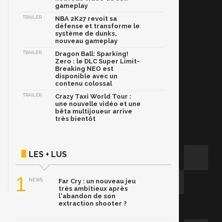
gameplay
TRAILER
NBA 2K27 revoit sa
défense et transforme le
système de dunks,
nouveau gameplay
TRAILER
Dragon Ball: Sparking!
Zero : le DLC Super Limit-
Breaking NEO est
disponible avec un
contenu colossal
TRAILER
Crazy Taxi World Tour :
une nouvelle vidéo et une
bêta multijoueur arrive
très bientôt
LES + LUS
1
NEWS
Far Cry : un nouveau jeu
très ambitieux après
l'abandon de son
extraction shooter ?