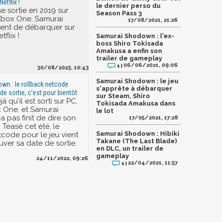
etflix !
le dernier perso du
se sortie en 2019 sur
Season Pass 3
Xbox One, Samurai
17/08/2021, 21:26
ent de débarquer sur
tflix !
Samurai Shodown : l'ex-
boss Shiro Tokisada
Amakusa a enfin son
trailer de gameplay
06/06/2021, 09:06
1 |
30/08/2023, 10:43
Samurai Shodown : le jeu
n : le rollback netcode
s'apprête à débarquer
de sortie, c'est pour bientôt
sur Steam, Shiro
à qu'il est sorti sur PC,
Tokisada Amakusa dans
 One, et Samurai
le lot
 pas finit de dire son
17/05/2021, 17:28
 Teasé cet été, le
Samurai Shodown : Hibiki
tcode pour le jeu vient
Takane (The Last Blade)
uver sa date de sortie.
en DLC, un trailer de
gameplay
24/11/2022, 09:26
22/04/2021, 11:57
1 |