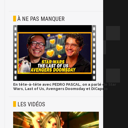
À NE PAS MANQUER
En tête-à-tête avec PEDRO PASCAL, on a parlé de Star
Wars, Last of Us, Avengers Doomsday et DiCaprio
LES VIDÉOS