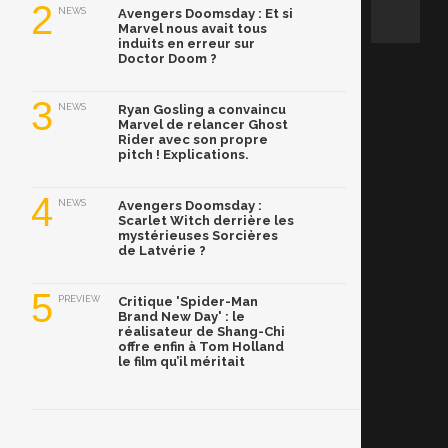
2
NEWS
Avengers Doomsday : Et si
Marvel nous avait tous
induits en erreur sur
Doctor Doom ?
3
NEWS
Ryan Gosling a convaincu
Marvel de relancer Ghost
Rider avec son propre
pitch ! Explications.
4
NEWS
Avengers Doomsday :
Scarlet Witch derrière les
mystérieuses Sorcières
de Latvérie ?
5
PREVIEW
Critique 'Spider-Man
Brand New Day' : le
réalisateur de Shang-Chi
offre enfin à Tom Holland
le film qu’il méritait