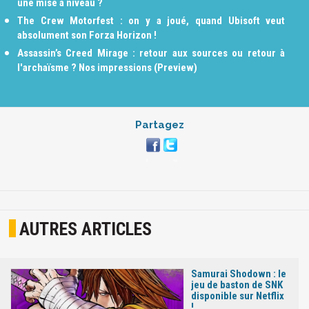
une mise à niveau ?
The Crew Motorfest : on y a joué, quand Ubisoft veut
absolument son Forza Horizon !
Assassin’s Creed Mirage : retour aux sources ou retour à
l'archaïsme ? Nos impressions (Preview)
Partagez
AUTRES ARTICLES
Samurai Shodown : le
jeu de baston de SNK
disponible sur Netflix
!