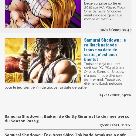
Belle surprise sortie en
2019 sur PC, PS4 et Xbox
One, Samurai Shodown
vient de débarquer sur
mobile et Netflix !
30/08/2023, 10:43
Samurai Shodown : le
rollback netcode
trouve sa date de
sortie, c'est pour
bientôt
Trois ans déjà qu'il est
sorti sur PC, PS4 et Xbox
One, et Samurai Shodown
n'a pas finit de dire son
dernier mot. Teasé cet
été, le rollback netcode
pour le jeu vient enfin de trouver sa date de sortie.
24/11/2022, 09:26
Samurai Shodown : Baiken de Guilty Gear est le dernier perso
du Season Pass 3
17/08/2021, 21:26
Samurai Shodown : l'ex-boss Shiro Tokisada Amakusa a enfin