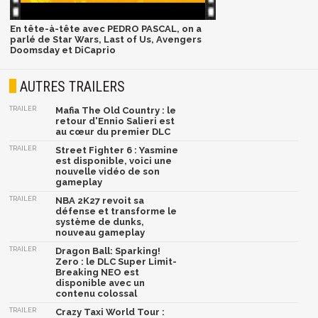
En tête-à-tête avec PEDRO PASCAL, on a
parlé de Star Wars, Last of Us, Avengers
Doomsday et DiCaprio
AUTRES TRAILERS
TRAILER
Mafia The Old Country : le
retour d'Ennio Salieri est
au cœur du premier DLC
TRAILER
Street Fighter 6 : Yasmine
est disponible, voici une
nouvelle vidéo de son
gameplay
TRAILER
NBA 2K27 revoit sa
défense et transforme le
système de dunks,
nouveau gameplay
TRAILER
Dragon Ball: Sparking!
Zero : le DLC Super Limit-
Breaking NEO est
disponible avec un
contenu colossal
TRAILER
Crazy Taxi World Tour :