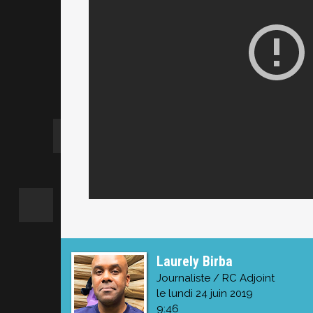
Laurely Birba
Journaliste / RC Adjoint
le lundi 24 juin 2019
9:46