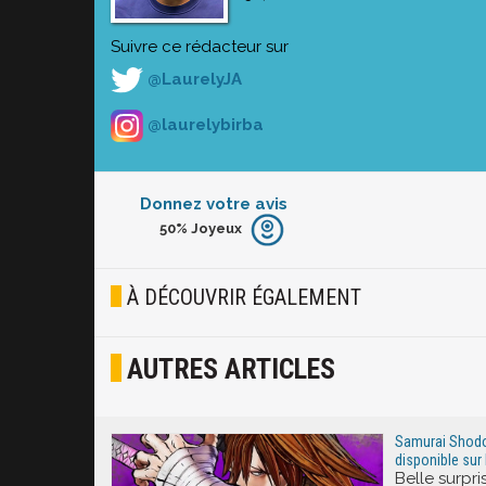
Suivre ce rédacteur sur
@LaurelyJA
@laurelybirba
Donnez votre avis
50%
Joyeux
Furieux
Blasé
À DÉCOUVRIR ÉGALEMENT
Osef
AUTRES ARTICLES
Joyeux
Excité
Samurai Shodo
disponible sur N
Belle surpri