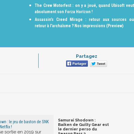
The Crew Motorfest : on y a joué, quand Ubisoft veut
absolument son Forza Horizon !
Assassin’s Creed Mirage : retour aux sources ou
retour à l'archaïsme ? Nos impressions (Preview)
Partagez
Samurai Shodown :
wn : le jeu de baston de SNK
Baiken de Guilty Gear est
etflix !
le dernier perso du
se sortie en 2019 sur
Season Pass 3