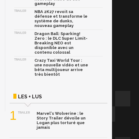
gameplay
TRAILER
NBA 2K27 revoit sa
défense et transforme le
système de dunks,
nouveau gameplay
TRAILER
Dragon Ball: Sparking!
Zero : le DLC Super Limit-
Breaking NEO est
disponible avec un
contenu colossal
TRAILER
Crazy Taxi World Tour :
une nouvelle vidéo et une
bêta multijoueur arrive
très bientôt
LES + LUS
1
TRAILER
Marvel's Wolverine : le
Story Trailer dévoile un
Logan plus torturé que
jamais