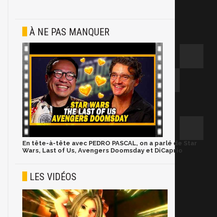
À NE PAS MANQUER
En tête-à-tête avec PEDRO PASCAL, on a parlé de Star
Wars, Last of Us, Avengers Doomsday et DiCaprio
LES VIDÉOS