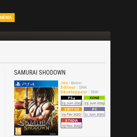
INÉMA
SAMURAI SHODOWN
Jeu :
Baston
Editeur :
SNK
Développeur :
SNK
25 Juin 2019
25 Juin 2019
25 Fév 2020
11 Juin 2020
19 Nov 2019