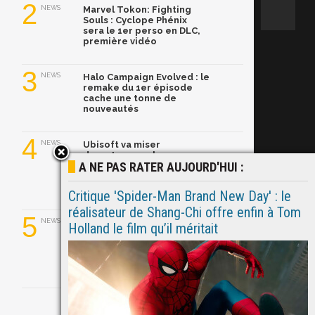
2
NEWS
Marvel Tokon: Fighting
Souls : Cyclope Phénix
sera le 1er perso en DLC,
première vidéo
3
NEWS
Halo Campaign Evolved : le
remake du 1er épisode
cache une tonne de
nouveautés
4
NEWS
Ubisoft va miser
davantage sur les
A NE PAS RATER AUJOURD'HUI :
remakes, jugés plus
rentables que les
nouveaux jeux
Critique 'Spider-Man Brand New Day' : le
réalisateur de Shang-Chi offre enfin à Tom
5
NEWS
Mauvaise nouvelle pour
Holland le film qu’il méritait
les fans de Tomb Raider,
l'épisode "Catalyst" est
repoussé à 2028 !