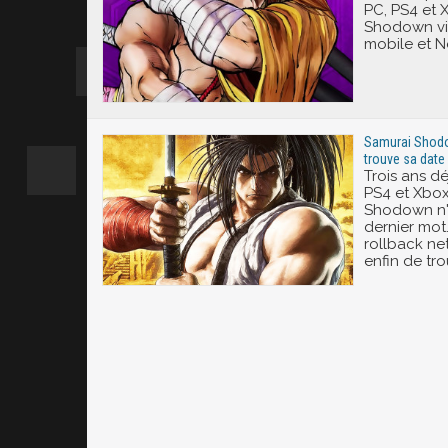
PC, PS4 et 
Shodown vi
mobile et Ne
Samurai Shodow
trouve sa date 
Trois ans déj
PS4 et Xbox
Shodown n'a
dernier mot.
rollback ne
enfin de tro