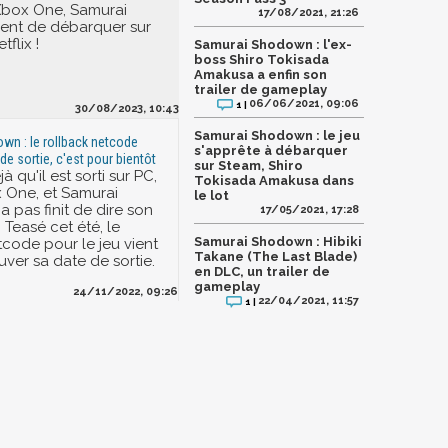
Xbox One, Samurai
17/08/2021, 21:26
ent de débarquer sur
tflix !
Samurai Shodown : l'ex-
boss Shiro Tokisada
Amakusa a enfin son
trailer de gameplay
06/06/2021, 09:06
1 |
30/08/2023, 10:43
Samurai Shodown : le jeu
n : le rollback netcode
s'apprête à débarquer
de sortie, c'est pour bientôt
sur Steam, Shiro
à qu'il est sorti sur PC,
Tokisada Amakusa dans
 One, et Samurai
le lot
 pas finit de dire son
17/05/2021, 17:28
 Teasé cet été, le
Samurai Shodown : Hibiki
tcode pour le jeu vient
Takane (The Last Blade)
uver sa date de sortie.
en DLC, un trailer de
gameplay
24/11/2022, 09:26
22/04/2021, 11:57
1 |