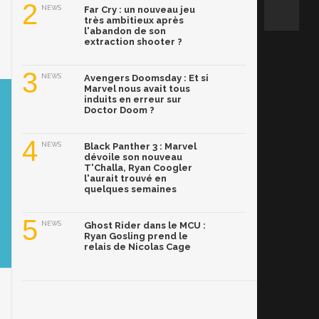
2
NEWS
Far Cry : un nouveau jeu
très ambitieux après
l'abandon de son
extraction shooter ?
3
NEWS
Avengers Doomsday : Et si
Marvel nous avait tous
induits en erreur sur
Doctor Doom ?
4
NEWS
Black Panther 3 : Marvel
dévoile son nouveau
T'Challa, Ryan Coogler
l'aurait trouvé en
quelques semaines
5
NEWS
Ghost Rider dans le MCU :
Ryan Gosling prend le
relais de Nicolas Cage