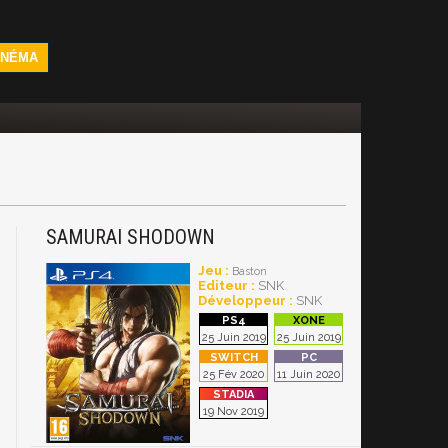
INÉMA
SAMURAI SHODOWN
Jeu :
Baston
Editeur :
SNK
Développeur :
SNK
25 Juin 2019
25 Juin 2019
25 Fév 2020
11 Juin 2020
19 Nov 2019