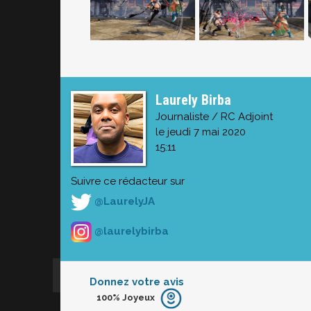
Laurely Birba
Journaliste / RC Adjoint
le jeudi 7 mai 2020
15:11
Suivre ce rédacteur sur
@LaurelyJA
@laurelybirba
Donnez votre avis
100%
Joyeux
Furieux