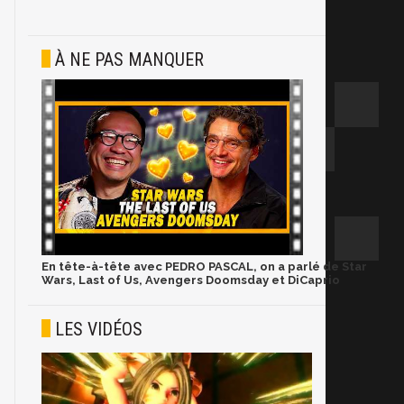
À NE PAS MANQUER
En tête-à-tête avec PEDRO PASCAL, on a parlé de Star
Wars, Last of Us, Avengers Doomsday et DiCaprio
LES VIDÉOS