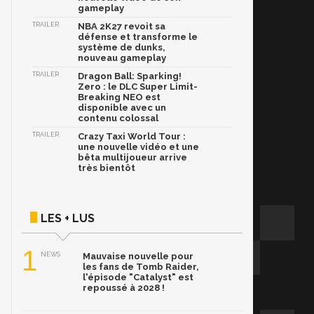
gameplay
TRAILER
NBA 2K27 revoit sa
défense et transforme le
système de dunks,
nouveau gameplay
TRAILER
Dragon Ball: Sparking!
Zero : le DLC Super Limit-
Breaking NEO est
disponible avec un
contenu colossal
TRAILER
Crazy Taxi World Tour :
une nouvelle vidéo et une
bêta multijoueur arrive
très bientôt
LES + LUS
1
NEWS
Mauvaise nouvelle pour
les fans de Tomb Raider,
l'épisode "Catalyst" est
repoussé à 2028 !