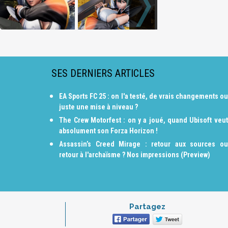
SES DERNIERS ARTICLES
EA Sports FC 25 : on l'a testé, de vrais changements ou
juste une mise à niveau ?
The Crew Motorfest : on y a joué, quand Ubisoft veut
absolument son Forza Horizon !
Assassin’s Creed Mirage : retour aux sources ou
retour à l'archaïsme ? Nos impressions (Preview)
Partagez