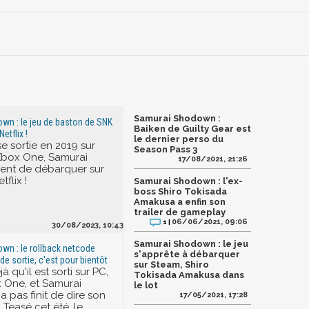
Samurai Shodown :
wn : le jeu de baston de SNK
Baiken de Guilty Gear est
etflix !
le dernier perso du
se sortie en 2019 sur
Season Pass 3
Xbox One, Samurai
17/08/2021, 21:26
ent de débarquer sur
tflix !
Samurai Shodown : l'ex-
boss Shiro Tokisada
Amakusa a enfin son
trailer de gameplay
06/06/2021, 09:06
1 |
30/08/2023, 10:43
Samurai Shodown : le jeu
n : le rollback netcode
s'apprête à débarquer
de sortie, c'est pour bientôt
sur Steam, Shiro
à qu'il est sorti sur PC,
Tokisada Amakusa dans
 One, et Samurai
le lot
 pas finit de dire son
17/05/2021, 17:28
 Teasé cet été, le