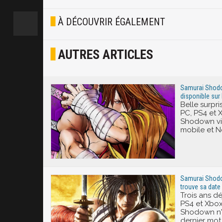
Blasé
À DÉCOUVRIR ÉGALEMENT
Osef
AUTRES ARTICLES
Joyeux
Excité
Samurai Shodo
disponible sur N
Belle surpri
PC, PS4 et 
Shodown vi
mobile et Ne
Samurai Shodow
trouve sa date 
Trois ans déj
PS4 et Xbox
Shodown n'a
dernier mot.