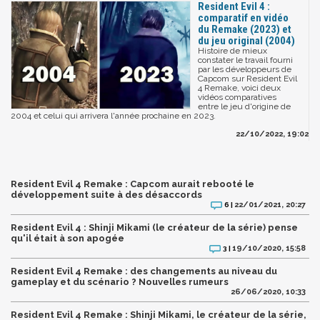
Resident Evil 4 :
comparatif en vidéo
du Remake (2023) et
du jeu original (2004)
Histoire de mieux
constater le travail fourni
par les développeurs de
Capcom sur Resident Evil
4 Remake, voici deux
vidéos comparatives
entre le jeu d'origine de
2004 et celui qui arrivera l'année prochaine en 2023.
22/10/2022, 19:02
Resident Evil 4 Remake : Capcom aurait rebooté le
développement suite à des désaccords
22/01/2021, 20:27
6 |
Resident Evil 4 : Shinji Mikami (le créateur de la série) pense
qu'il était à son apogée
19/10/2020, 15:58
3 |
Resident Evil 4 Remake : des changements au niveau du
gameplay et du scénario ? Nouvelles rumeurs
26/06/2020, 10:33
Resident Evil 4 Remake : Shinji Mikami, le créateur de la série,