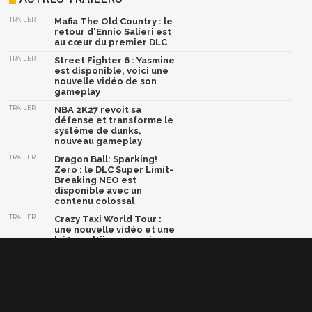
TRAILER
Mafia The Old Country : le
retour d'Ennio Salieri est
au cœur du premier DLC
TRAILER
Street Fighter 6 : Yasmine
est disponible, voici une
nouvelle vidéo de son
gameplay
TRAILER
NBA 2K27 revoit sa
défense et transforme le
système de dunks,
nouveau gameplay
TRAILER
Dragon Ball: Sparking!
Zero : le DLC Super Limit-
Breaking NEO est
disponible avec un
contenu colossal
TRAILER
Crazy Taxi World Tour :
une nouvelle vidéo et une
bêta multijoueur arrive
très bientôt
Afficher la version classique de cette page