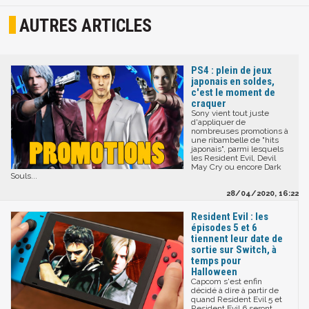
AUTRES ARTICLES
PS4 : plein de jeux
japonais en soldes,
c'est le moment de
craquer
Sony vient tout juste
d'appliquer de
nombreuses promotions à
une ribambelle de "hits
japonais", parmi lesquels
les Resident Evil, Devil
May Cry ou encore Dark
Souls...
28/04/2020, 16:22
Resident Evil : les
épisodes 5 et 6
tiennent leur date de
sortie sur Switch, à
temps pour
Halloween
Capcom s'est enfin
décidé à dire à partir de
quand Resident Evil 5 et
Resident Evil 6 seront