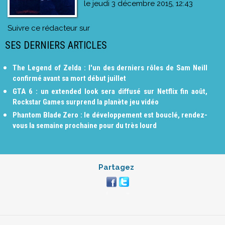
le
jeudi 3 décembre 2015, 12:43
Suivre ce rédacteur sur
SES DERNIERS ARTICLES
The Legend of Zelda : l'un des derniers rôles de Sam Neill
confirmé avant sa mort début juillet
GTA 6 : un extended look sera diffusé sur Netflix fin août,
Rockstar Games surprend la planète jeu vidéo
Phantom Blade Zero : le développement est bouclé, rendez-
vous la semaine prochaine pour du très lourd
Partagez