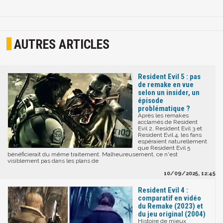
AUTRES ARTICLES
Resident Evil 5 : pas
de remake en vue
selon un insider, un
épisode
problématique ?
Après les remakes
acclamés de Resident
Evil 2, Resident Evil 3 et
Resident Evil 4, les fans
espéraient naturellement
que Resident Evil 5
bénéficierait du même traitement. Malheureusement, ce n'est
visiblement pas dans les plans de
10/09/2025, 12:45
Resident Evil 4 :
comparatif en vidéo
du Remake (2023) et
du jeu original (2004)
Histoire de mieux