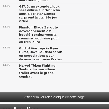
mort début juillet
NEWS
GTA 6 : un extended look
sera diffusé sur Netflix fin
août, Rockstar Games
surprend la planète jeu
vidéo
NEWS
Phantom Blade Zero : le
développement est
bouclé, rendez-vous la
semaine prochaine pour
du très lourd
NEWS
God of War : après Ryan
Hurst, Dave Bautista serait
en négociations pour
devenir le nouveau Kratos
NEWS
Marvel Tōkon Fighting
Souls lâche son ultime
trailer avant le grand
combat
Afficher la version classique de cette page