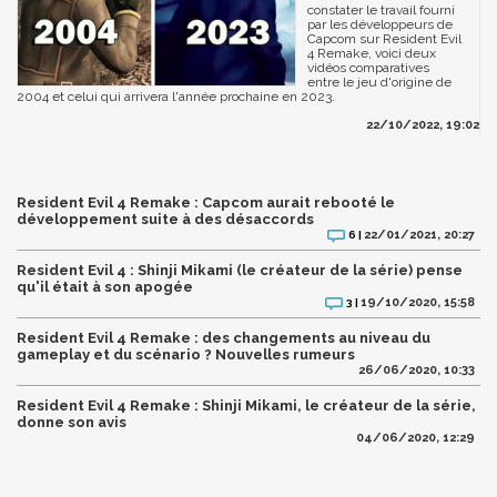
constater le travail fourni
par les développeurs de
Capcom sur Resident Evil
4 Remake, voici deux
vidéos comparatives
entre le jeu d'origine de
2004 et celui qui arrivera l'année prochaine en 2023.
22/10/2022, 19:02
Resident Evil 4 Remake : Capcom aurait rebooté le
développement suite à des désaccords
22/01/2021, 20:27
6 |
Resident Evil 4 : Shinji Mikami (le créateur de la série) pense
qu'il était à son apogée
19/10/2020, 15:58
3 |
Resident Evil 4 Remake : des changements au niveau du
gameplay et du scénario ? Nouvelles rumeurs
26/06/2020, 10:33
Resident Evil 4 Remake : Shinji Mikami, le créateur de la série,
donne son avis
04/06/2020, 12:29