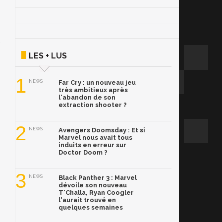
LES + LUS
1
NEWS
Far Cry : un nouveau jeu
très ambitieux après
l'abandon de son
extraction shooter ?
2
NEWS
Avengers Doomsday : Et si
Marvel nous avait tous
induits en erreur sur
Doctor Doom ?
3
NEWS
Black Panther 3 : Marvel
dévoile son nouveau
T'Challa, Ryan Coogler
l'aurait trouvé en
quelques semaines