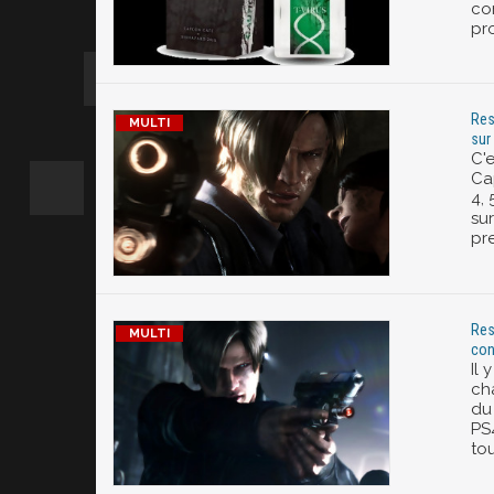
co
pro
Res
sur
C'e
Ca
4, 
su
pr
Res
con
Il 
ch
du 
PS
tou