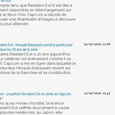
 et PS4
mpte tenu que Resident Evil 6 est dès à
ésent disponible en téléchargement sur
4 et Xbox One, Capcom a décidé de
ffuser une ribambelle d'images à découvrir
ns plus attendre.
22/03/2016, 11:08
ident Evil : Hiroyuki Kobayashi prend la parole pour
ébrer les 20 ans de la série
série Resident Evil a 20 ans aujourd'hui.
ur célébrer cet événement comme il se
it, Capcom a mis en ligne dans laquelle le
oducteur Hiroyuki Kobayashi revient sur
istoire de la franchise et sa contribution.
17/03/2016, 13:43
on : un parfum Resident Evil en vente au Capcom
é !
ors qu'au niveau mondial, la licence
sident Evil s'effrite doucement à cause
épisodes médiocres, au Japon, elle