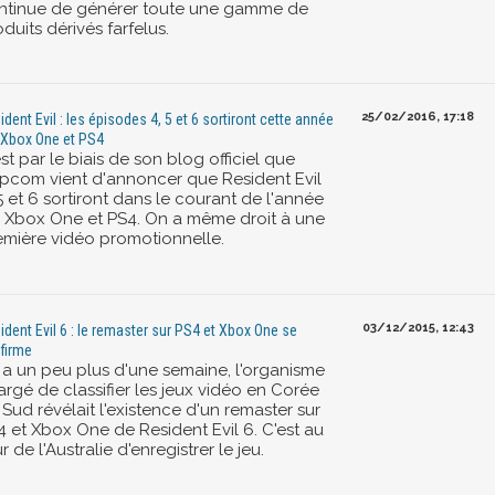
ntinue de générer toute une gamme de
duits dérivés farfelus.
25/02/2016, 17:18
ident Evil : les épisodes 4, 5 et 6 sortiront cette année
 Xbox One et PS4
st par le biais de son blog officiel que
pcom vient d'annoncer que Resident Evil
5 et 6 sortiront dans le courant de l'année
r Xbox One et PS4. On a même droit à une
emière vidéo promotionnelle.
03/12/2015, 12:43
ident Evil 6 : le remaster sur PS4 et Xbox One se
firme
y a un peu plus d'une semaine, l'organisme
argé de classifier les jeux vidéo en Corée
Sud révélait l'existence d'un remaster sur
4 et Xbox One de Resident Evil 6. C'est au
r de l'Australie d'enregistrer le jeu.