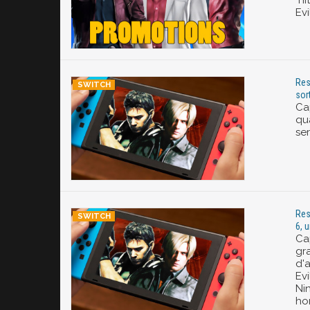
"hi
Evi
Res
sor
Ca
qua
se
Res
6, u
Ca
gr
d'
Evi
Nin
hor