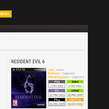
INÉMA
RESIDENT EVIL 6
Jeu :
Action
Editeur :
Capcom
Développeur :
Capcom
2 Oct 2012
2 Oct 2012
22 Mar 2013
29 Mar 2016
29 Mar 2016
29 Oct 2019