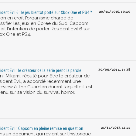
20/11/2015, 10:40
ident Evil 6 : le jeu bientôt porté sur Xbox One et PS4 ?
l'on en croit l'organisme chargé de
assifier les jeux en Corée du Sud, Capcom
ait l'intention de porter Resident Evil 6 sur
ox One et PS4.
30/09/2014, 17:38
ident Evil : le créateur de la série prend la parole
nji Mikami, réputé pour être le créateur de
sident Evil, a accordé récemment une
erview à The Guardian durant laquelle il est
enu sur sa vision du survival horror.
27/12/2013, 11:22
ident Evil : Capcom en pleine remise en question
ns un document qui revient sur l'historique