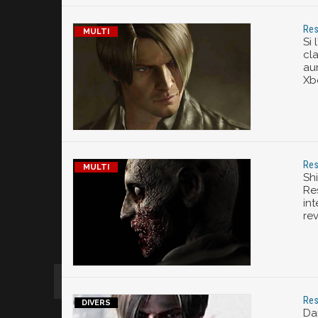
Res
Si 
cl
aur
Xb
Res
Shi
Re
int
rev
Res
Da