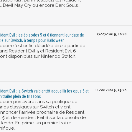
ts japonais", parmi lesquels les Resident
l, Devil May Cry ou encore Dark Souls...
17/07/2019, 10:28
ident Evil : les épisodes 5 et 6 tiennent leur date de
tie sur Switch, à temps pour Halloween
pcom s'est enfin décidé à dire à partir de
nd Resident Evil 5 et Resident Evil 6
ront disponibles sur Nintendo Switch.
11/06/2019, 19:20
ident Evil : la Switch va bientôt accueillir les opus 5 et
n trailer plein de frissons
pcom persévère sans sa politique de
ands classiques sur Switch et vient
annoncer l'arrivée prochaine de Resident
l 5 et de Resident Evil 6 sur la console de
tendo. En prime, un premier trailer
rifique...