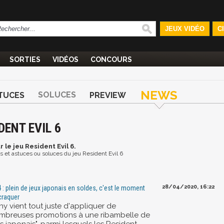
JEUX VIDÉO
C
SORTIES
VIDÉOS
CONCOURS
NEWS
SOLUCES
TUCES
PREVIEW
DENT EVIL 6
r le jeu Resident Evil 6.
os et astuces ou soluces du jeu Resident Evil 6
28/04/2020, 16:22
 : plein de jeux japonais en soldes, c'est le moment
craquer
ny vient tout juste d'appliquer de
mbreuses promotions à une ribambelle de