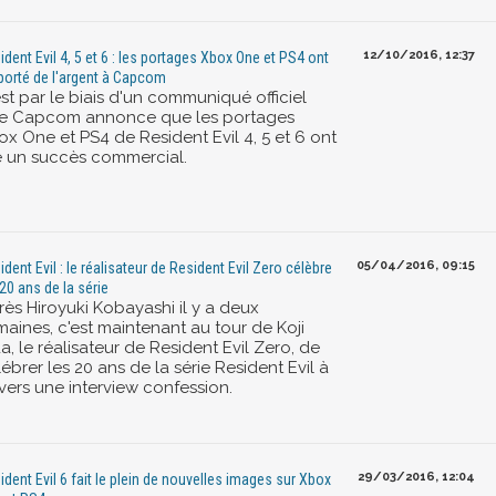
12/10/2016, 12:37
ident Evil 4, 5 et 6 : les portages Xbox One et PS4 ont
porté de l'argent à Capcom
st par le biais d'un communiqué officiel
e Capcom annonce que les portages
ox One et PS4 de Resident Evil 4, 5 et 6 ont
é un succès commercial.
05/04/2016, 09:15
ident Evil : le réalisateur de Resident Evil Zero célèbre
 20 ans de la série
rès Hiroyuki Kobayashi il y a deux
maines, c'est maintenant au tour de Koji
, le réalisateur de Resident Evil Zero, de
ébrer les 20 ans de la série Resident Evil à
vers une interview confession.
29/03/2016, 12:04
ident Evil 6 fait le plein de nouvelles images sur Xbox