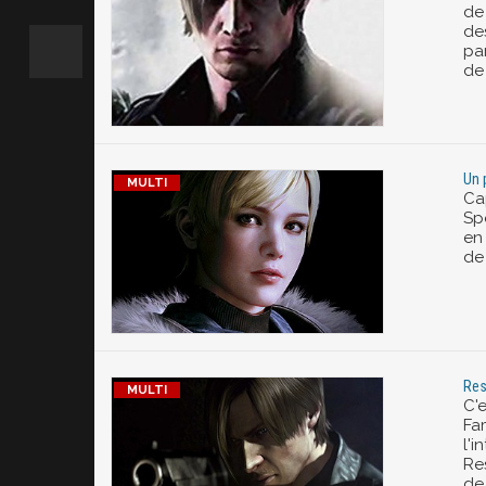
de
des
pa
de
Un 
Ca
Sp
en
de
Res
C'
Fa
l'
Res
de 