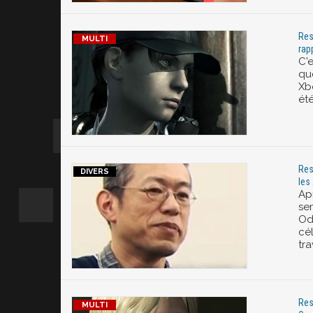
Res
rap
C'e
qu
Xb
ét
Res
les
Ap
se
Oda
cél
tra
Res