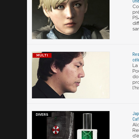
One
Co
pr
PS
di
sa
Res
cél
La 
Po
do
pr
l'h
Jap
Caf
Al
Re
d'