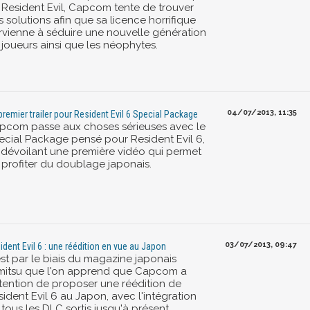
 Resident Evil, Capcom tente de trouver
 solutions afin que sa licence horrifique
rvienne à séduire une nouvelle génération
 joueurs ainsi que les néophytes.
04/07/2013, 11:35
premier trailer pour Resident Evil 6 Special Package
pcom passe aux choses sérieuses avec le
ecial Package pensé pour Resident Evil 6,
 dévoilant une première vidéo qui permet
 profiter du doublage japonais.
03/07/2013, 09:47
ident Evil 6 : une réédition en vue au Japon
est par le biais du magazine japonais
mitsu que l'on apprend que Capcom a
intention de proposer une réédition de
ident Evil 6 au Japon, avec l'intégration
tous les DLC sortis jusqu'à présent.