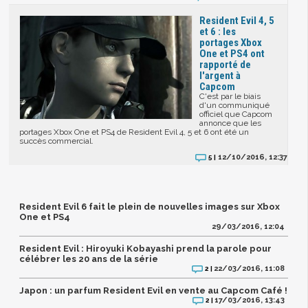
Resident Evil 4, 5
et 6 : les
portages Xbox
One et PS4 ont
rapporté de
l'argent à
Capcom
C'est par le biais
d'un communiqué
officiel que Capcom
annonce que les
portages Xbox One et PS4 de Resident Evil 4, 5 et 6 ont été un
succès commercial.
12/10/2016, 12:37
5 |
Resident Evil 6 fait le plein de nouvelles images sur Xbox
One et PS4
29/03/2016, 12:04
Resident Evil : Hiroyuki Kobayashi prend la parole pour
célébrer les 20 ans de la série
22/03/2016, 11:08
2 |
Japon : un parfum Resident Evil en vente au Capcom Café !
17/03/2016, 13:43
2 |