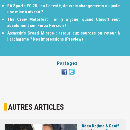
EA Sports FC 25 : on l'a testé, de vrais changements ou juste
une mise à niveau ?
The Crew Motorfest : on y a joué, quand Ubisoft veut
absolument son Forza Horizon !
Assassin’s Creed Mirage : retour aux sources ou retour à
l'archaïsme ? Nos impressions (Preview)
Partagez
AUTRES ARTICLES
Hideo Kojima & Geoff