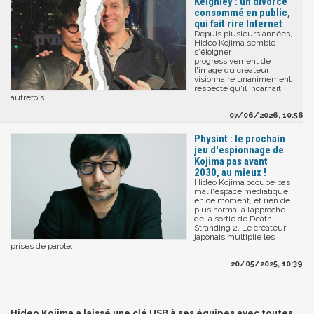
Keighley : un divorce
consommé en public,
qui fait rire Internet
Depuis plusieurs années,
Hideo Kojima semble
s'éloigner
progressivement de
l'image du créateur
visionnaire unanimement
respecté qu'il incarnait
autrefois.
07/06/2026, 10:56
Physint : le prochain
jeu d'espionnage de
Kojima pas avant
2030, au mieux !
Hideo Kojima occupe pas
mal l'espace médiatique
en ce moment, et rien de
plus normal à l’approche
de la sortie de Death
Stranding 2. Le créateur
japonais multiplie les
prises de parole.
20/05/2025, 10:39
Hideo Kojima a laissé une clé USB à ses équipes avec toutes