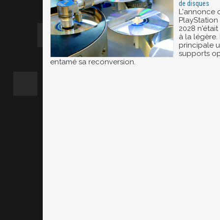
de disques
L'annonce d
PlayStation 
2028 n'était
à la légère.
principale 
supports op
entamé sa reconversion.