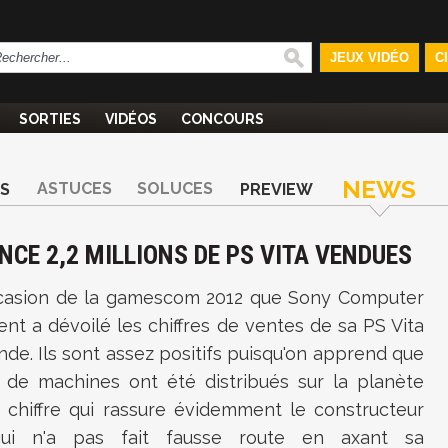
JEUX VIDÉO
C
SORTIES
VIDÉOS
CONCOURS
NEWS
ASTUCES
SOLUCES
S
PREVIEW
CE 2,2 MILLIONS DE PS VITA VENDUES
occasion de la gamescom 2012 que Sony Computer
nt a dévoilé les chiffres de ventes de sa PS Vita
de. Ils sont assez positifs puisqu'on apprend que
ns de machines ont été distribués sur la planète
n chiffre qui rassure évidemment le constructeur
qui n'a pas fait fausse route en axant sa