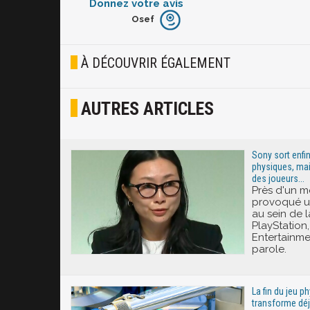
Donnez votre avis
Osef
Furieux
Blasé
À DÉCOUVRIR ÉGALEMENT
Osef
AUTRES ARTICLES
Joyeux
Excité
Sony sort enfin
physiques, mai
des joueurs...
Près d'un m
provoqué u
au sein de
PlayStation,
Entertainmen
parole.
La fin du jeu 
transforme déj