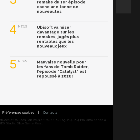
remake du 1er épisode
cache une tonne de
nouveautés
4
NEWS
Ubisoft va miser
davantage sur les
remakes, jugés plus
rentables que les
nouveaux jeux
5
NEWS
Mauvaise nouvelle pour
les fans de Tomb Raider,
l'épisode "Catalyst" est
repoussé à 2028 !
Préférences cookies
|
Contacts
ces et soluces... on vous dit tout ! PC, PS5, PS4, PS4 Pro, Xbox series X,
DS, Stadia, Xbox Game Pass...