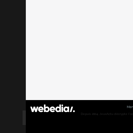
Men
Depuis 2004, JeuxActu décrypte l'actu