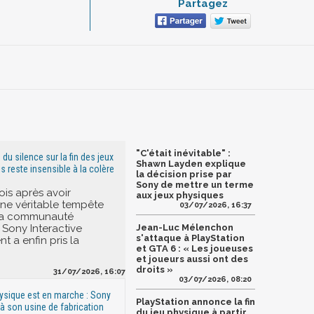
Partagez
"C'était inévitable" :
 du silence sur la fin des jeux
Shawn Layden explique
s reste insensible à la colère
la décision prise par
Sony de mettre un terme
ois après avoir
aux jeux physiques
ne véritable tempête
03/07/2026, 16:37
 la communauté
 Sony Interactive
Jean-Luc Mélenchon
s'attaque à PlayStation
t a enfin pris la
et GTA 6 : « Les joueuses
et joueurs aussi ont des
droits »
31/07/2026, 16:07
03/07/2026, 08:20
physique est en marche : Sony
PlayStation annonce la fin
à son usine de fabrication
du jeu physique à partir