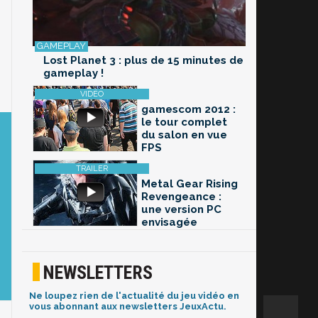
Lost Planet 3 : plus de 15 minutes de
gameplay !
gamescom 2012 :
le tour complet
du salon en vue
FPS
Metal Gear Rising
Revengeance :
une version PC
envisagée
NEWSLETTERS
Ne loupez rien de l'actualité du jeu vidéo en
vous abonnant aux newsletters JeuxActu.