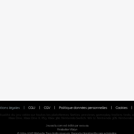
tions légales
|
CGU
|
CGV
|
Politique données personnelles
|
Cookies
|
alité du jeu vidéo sur toutes les plateformes. Sorties, previews, gameplay, trailers, tests, astu
Xbox One, Xbox One X, PS3, Xbox 360, Nintendo Switch, Wii U, Nintendo 3DS, Nintendo 2
Jeuxactu.com est édité par
Webedia
Réalisation Vitalyn
© 2004-2026 Webedia. Tous droits réservés. Reproduction interdite sans autorisation.