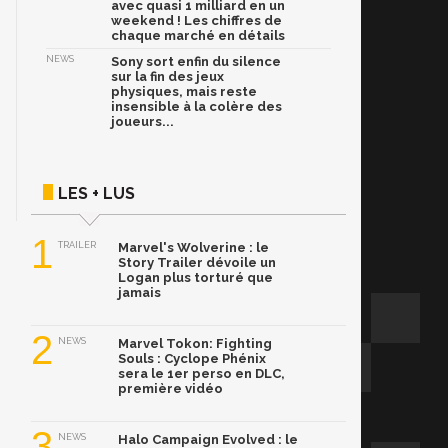
avec quasi 1 milliard en un
weekend ! Les chiffres de
chaque marché en détails
NEWS
Sony sort enfin du silence
sur la fin des jeux
physiques, mais reste
insensible à la colère des
joueurs...
LES + LUS
1
TRAILER
Marvel's Wolverine : le
Story Trailer dévoile un
Logan plus torturé que
jamais
2
NEWS
Marvel Tokon: Fighting
Souls : Cyclope Phénix
sera le 1er perso en DLC,
première vidéo
3
NEWS
Halo Campaign Evolved : le