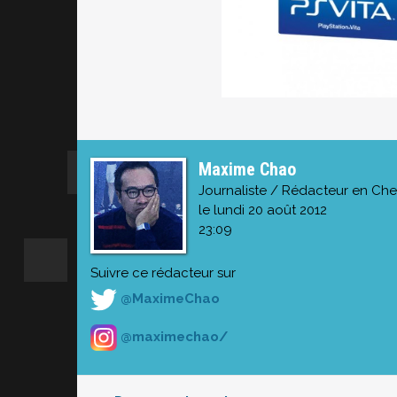
Maxime Chao
Journaliste / Rédacteur en Che
le lundi 20 août 2012
23:09
Suivre ce rédacteur sur
@MaximeChao
@maximechao/