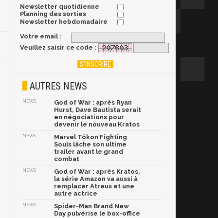
Newsletter quotidienne
Planning des sorties
Newsletter hebdomadaire
Votre email :
Veuillez saisir ce code :
AUTRES NEWS
NEWS
God of War : après Ryan
Hurst, Dave Bautista serait
en négociations pour
devenir le nouveau Kratos
NEWS
Marvel Tōkon Fighting
Souls lâche son ultime
trailer avant le grand
combat
NEWS
God of War : après Kratos,
la série Amazon va aussi à
remplacer Atreus et une
autre actrice
NEWS
Spider-Man Brand New
Day pulvérise le box-office