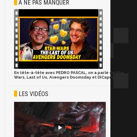
À NE PAS MANQUER
En tête-à-tête avec PEDRO PASCAL, on a parlé de Star
Wars, Last of Us, Avengers Doomsday et DiCaprio
LES VIDÉOS