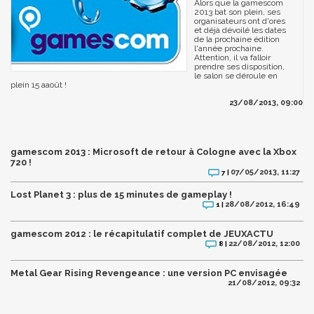
Alors que la gamescom
2013 bat son plein, ses
organisateurs ont d'ores
et déjà dévoilé les dates
de la prochaine édition
l'année prochaine.
Attention, il va falloir
prendre ses disposition,
le salon se déroule en
plein 15 aaoût !
23/08/2013, 09:00
gamescom 2013 : Microsoft de retour à Cologne avec la Xbox
720 !
07/05/2013, 11:27
7 |
Lost Planet 3 : plus de 15 minutes de gameplay !
28/08/2012, 16:49
1 |
gamescom 2012 : le récapitulatif complet de JEUXACTU
22/08/2012, 12:00
8 |
Metal Gear Rising Revengeance : une version PC envisagée
21/08/2012, 09:32