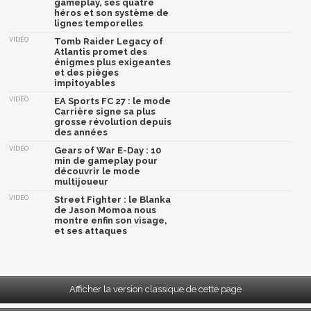
gameplay, ses quatre
héros et son système de
lignes temporelles
VIDÉO
Tomb Raider Legacy of
Atlantis promet des
énigmes plus exigeantes
et des pièges
impitoyables
VIDÉO
EA Sports FC 27 : le mode
Carrière signe sa plus
grosse révolution depuis
des années
VIDÉO
Gears of War E-Day : 10
min de gameplay pour
découvrir le mode
multijoueur
VIDÉO
Street Fighter : le Blanka
de Jason Momoa nous
montre enfin son visage,
et ses attaques
Afficher la version classique de cette page