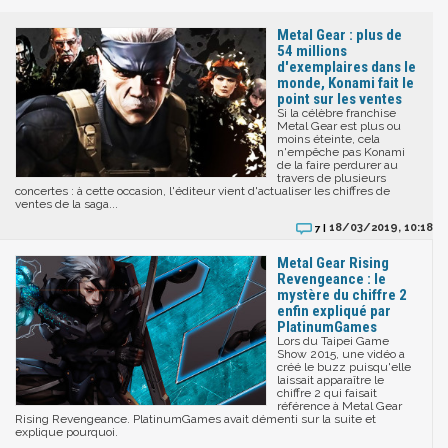
Metal Gear : plus de
54 millions
d'exemplaires dans le
monde, Konami fait le
point sur les ventes
Si la célèbre franchise
Metal Gear est plus ou
moins éteinte, cela
n'empêche pas Konami
de la faire perdurer au
travers de plusieurs
concertes : à cette occasion, l'éditeur vient d'actualiser les chiffres de
ventes de la saga...
18/03/2019, 10:18
7 |
Metal Gear Rising
Revengeance : le
mystère du chiffre 2
enfin expliqué par
PlatinumGames
Lors du Taipei Game
Show 2015, une vidéo a
créé le buzz puisqu'elle
laissait apparaître le
chiffre 2 qui faisait
référence à Metal Gear
Rising Revengeance. PlatinumGames avait démenti sur la suite et
explique pourquoi.