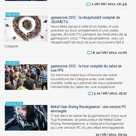
28/08/2012, 16:49
1
gamescom 2012 : le récapitulatif complet de
JEUXACTU
Vous êtes passé à côté d'un trailer, d'une
preview ou tout simplement d'une vidéo
signée JEUXACTU pendant les festivités de la
gamescom 2012 ? Pas de problème, voici un
récapitulatif de tout ce que nous avons fait à
Cologne.
22/08/2012, 12:00
8
gamescom 2012 : le tour complet du salon en
vue FPS
On termine notre tour d'horizon de notre
couverture de Cologne avec une vidéo
insolite, celle qui permet de vous présenter
l'ensemble du salon en vue subjective.
21/08/2012, 23:27
3
Metal Gear Rising Revengeance : une version PC
envisagée
C'est dans le cadre de la gamescom 2012 que
Yuji Korekado, le producteur de Metal Gear
Rising Revengeance, a indiqué à Eurogamer
qu'une version PC du jeu était envisageable.
21/08/2012, 09:32