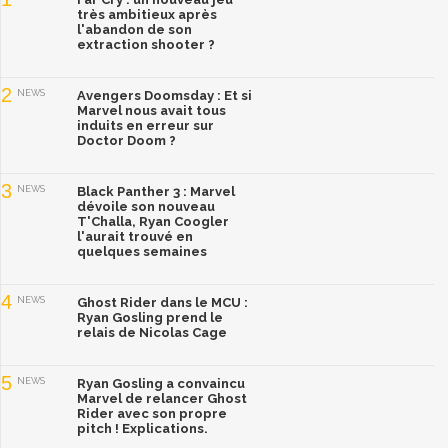
très ambitieux après
l'abandon de son
extraction shooter ?
2
NEWS
Avengers Doomsday : Et si
Marvel nous avait tous
induits en erreur sur
Doctor Doom ?
3
NEWS
Black Panther 3 : Marvel
dévoile son nouveau
T'Challa, Ryan Coogler
l'aurait trouvé en
quelques semaines
4
NEWS
Ghost Rider dans le MCU :
Ryan Gosling prend le
relais de Nicolas Cage
5
NEWS
Ryan Gosling a convaincu
Marvel de relancer Ghost
Rider avec son propre
pitch ! Explications.