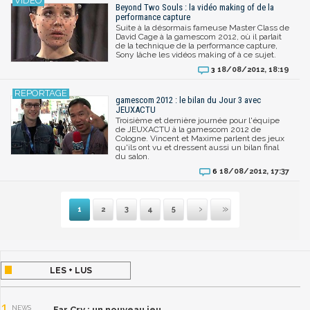
Beyond Two Souls : la vidéo making of de la
performance capture
Suite à la désormais fameuse Master Class de
David Cage à la gamescom 2012, où il parlait
de la technique de la performance capture,
Sony lâche les vidéos making of à ce sujet.
18/08/2012, 18:19
3
gamescom 2012 : le bilan du Jour 3 avec
JEUXACTU
Troisième et dernière journée pour l'équipe
de JEUXACTU à la gamescom 2012 de
Cologne. Vincent et Maxime parlent des jeux
qu'ils ont vu et dressent aussi un bilan final
du salon.
18/08/2012, 17:37
6
1
2
3
4
5
Suivante
Dernière
LES + LUS
1
NEWS
Far Cry : un nouveau jeu