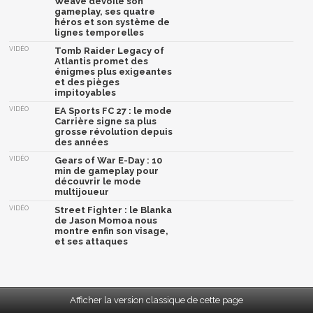
Weave dévoile son
gameplay, ses quatre
héros et son système de
lignes temporelles
VIDÉO
Tomb Raider Legacy of
Atlantis promet des
énigmes plus exigeantes
et des pièges
impitoyables
VIDÉO
EA Sports FC 27 : le mode
Carrière signe sa plus
grosse révolution depuis
des années
VIDÉO
Gears of War E-Day : 10
min de gameplay pour
découvrir le mode
multijoueur
VIDÉO
Street Fighter : le Blanka
de Jason Momoa nous
montre enfin son visage,
et ses attaques
Afficher la version classique de cette page