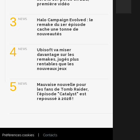
première vidéo
3
NEWS
Halo Campaign Evolved : le
remake du 1er épisode
cache une tonne de
nouveautés
4
NEWS
Ubisoft va miser
davantage sur les
remakes, jugés plus
rentables que les
nouveaux jeux
5
NEWS
Mauvaise nouvelle pour
les fans de Tomb Raider,
l'épisode "Catalyst" est
repoussé à 2028 !
Préférences cookies
|
Contacts