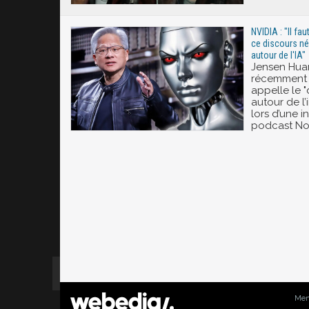
NVIDIA : "Il fau
ce discours né
autour de l'IA"
Jensen Hua
récemment 
appelle le 
autour de l’i
lors d’une i
podcast No 
Men