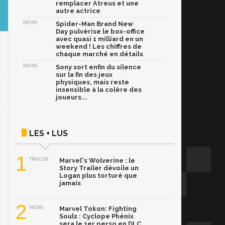
remplacer Atreus et une
autre actrice
NEWS
Spider-Man Brand New
Day pulvérise le box-office
avec quasi 1 milliard en un
weekend ! Les chiffres de
chaque marché en détails
NEWS
Sony sort enfin du silence
sur la fin des jeux
physiques, mais reste
insensible à la colère des
joueurs...
LES + LUS
1
TRAILER
Marvel's Wolverine : le
Story Trailer dévoile un
Logan plus torturé que
jamais
2
NEWS
Marvel Tokon: Fighting
Souls : Cyclope Phénix
sera le 1er perso en DLC,