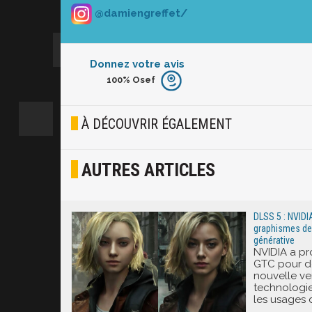
@damiengreffet/
Donnez votre avis
100%
Osef
Furieux
Blasé
À DÉCOUVRIR ÉGALEMENT
Osef
AUTRES ARTICLES
Joyeux
Excité
DLSS 5 : NVIDI
graphismes des 
générative
NVIDIA a pr
GTC pour dé
nouvelle ve
technologie
les usages 