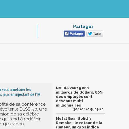
Partagez
NVIDIA vaut 5 000
A veut améliorer les
milliards de dollars, 80%
jeux en injectant de l’IA
des employés sont
devenus multi-
ofité de sa conférence
millionnaires
voiler le DLSS 5.0, une
30/10/2025, 09:10
rsion de sa célèbre
 qui tend à redéfinir
Metal Gear Solid 3
Remake : le retour de la
du jeu vidéo.
rumeur, un gros indice