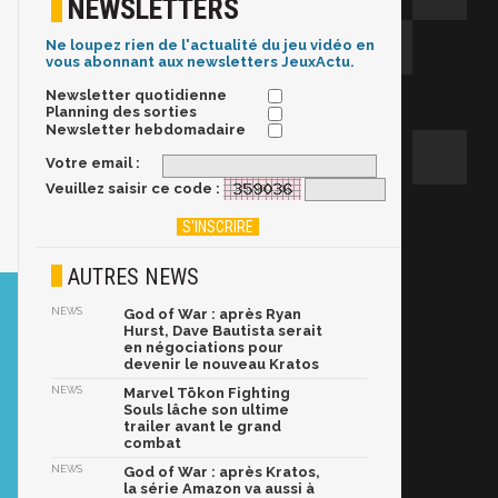
NEWSLETTERS
Ne loupez rien de l'actualité du jeu vidéo en
vous abonnant aux newsletters JeuxActu.
Newsletter quotidienne
Planning des sorties
Newsletter hebdomadaire
Votre email :
Veuillez saisir ce code :
AUTRES NEWS
NEWS
God of War : après Ryan
Hurst, Dave Bautista serait
en négociations pour
devenir le nouveau Kratos
NEWS
Marvel Tōkon Fighting
Souls lâche son ultime
trailer avant le grand
combat
NEWS
God of War : après Kratos,
la série Amazon va aussi à