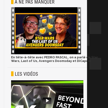
À NE PAS MANQUER
En tête-à-tête avec PEDRO PASCAL, on a parlé de Star
Wars, Last of Us, Avengers Doomsday et DiCaprio
LES VIDÉOS