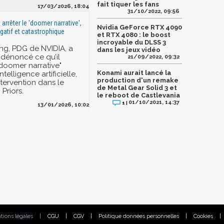
fait tiquer les fans
17/03/2026, 18:04
31/10/2022, 09:56
t arrêter le 'doomer narrative',
Nvidia GeForce RTX 4090
gatif et catastrophique
et RTX 4080 : le boost
incroyable du DLSS 3
ng, PDG de NVIDIA, a
dans les jeux vidéo
dénoncé ce qu’il
21/09/2022, 09:32
"doomer narrative"
Konami aurait lancé la
ntelligence artificielle,
production d'un remake
ntervention dans le
de Metal Gear Solid 3 et
Priors.
le reboot de Castlevania
01/10/2021, 14:37
1 |
13/01/2026, 10:02
tions légales
|
CGU
|
CGV
|
Politique données personnelles
|
Cookies
|