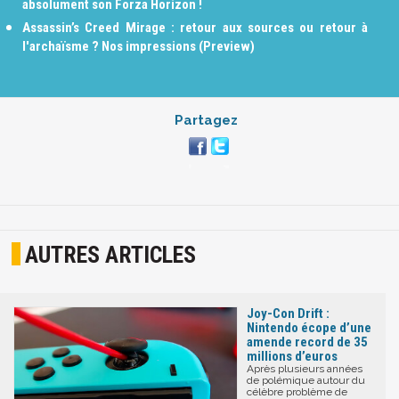
absolument son Forza Horizon !
Assassin’s Creed Mirage : retour aux sources ou retour à
l'archaïsme ? Nos impressions (Preview)
Partagez
AUTRES ARTICLES
Joy-Con Drift :
Nintendo écope d’une
amende record de 35
millions d’euros
Après plusieurs années
de polémique autour du
célèbre problème de