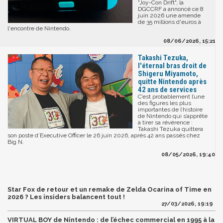
"Joy-Con Drift", la
DGCCRF a annoncé ce 8
juin 2026 une amende
de 35 millions d'euros à
l'encontre de Nintendo.
08/06/2026, 15:21
Takashi Tezuka,
l'éternal bras droit de
Shigeru Miyamoto,
quitte Nintendo après
42 ans de services
C’est probablement l’une
des figures les plus
importantes de l’histoire
de Nintendo qui s’apprête
à tirer sa révérence :
Takashi Tezuka quittera
son poste d’Executive Officer le 26 juin 2026, après 42 ans passés chez
Big N.
08/05/2026, 19:40
Star Fox de retour et un remake de Zelda Ocarina of Time en
2026 ? Les insiders balancent tout !
27/03/2026, 19:19
VIRTUAL BOY de Nintendo : de l’échec commercial en 1995 à la