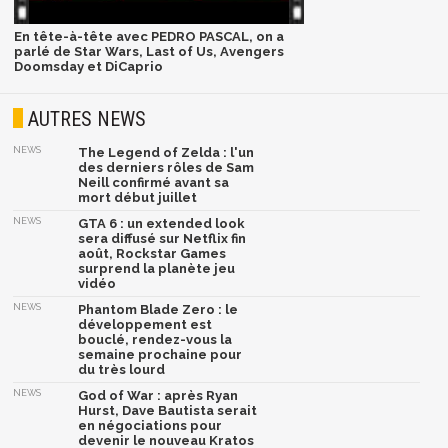
En tête-à-tête avec PEDRO PASCAL, on a
parlé de Star Wars, Last of Us, Avengers
Doomsday et DiCaprio
AUTRES NEWS
NEWS
The Legend of Zelda : l'un
des derniers rôles de Sam
Neill confirmé avant sa
mort début juillet
NEWS
GTA 6 : un extended look
sera diffusé sur Netflix fin
août, Rockstar Games
surprend la planète jeu
vidéo
NEWS
Phantom Blade Zero : le
développement est
bouclé, rendez-vous la
semaine prochaine pour
du très lourd
NEWS
God of War : après Ryan
Hurst, Dave Bautista serait
en négociations pour
devenir le nouveau Kratos