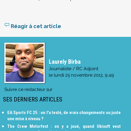
Réagir à cet article
Laurely Birba
Journaliste / RC Adjoint
le
lundi 25 novembre 2013, 9:49
Suivre ce rédacteur sur
SES DERNIERS ARTICLES
EA Sports FC 25 : on l'a testé, de vrais changements ou juste
une mise à niveau ?
The Crew Motorfest : on y a joué, quand Ubisoft veut