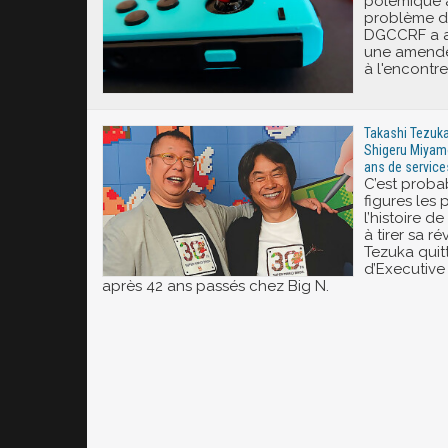
polémique 
problème de 
DGCCRF a a
une amende 
à l'encontr
Takashi Tezuka,
Shigeru Miyamo
ans de service
C’est proba
figures les
l’histoire d
à tirer sa r
Tezuka quit
d’Executive 
après 42 ans passés chez Big N.