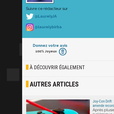
Suivre ce rédacteur sur
@LaurelyJA
@laurelybirba
Donnez votre avis
100%
Joyeux
Furieux
Blasé
À DÉCOUVRIR ÉGALEMENT
Osef
AUTRES ARTICLES
Joyeux
Excité
Joy-Con Drift 
amende record 
Après plusi