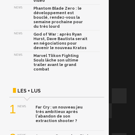
vidéo
NEWS
Phantom Blade Zero : le
développement est
bouclé, rendez-vous la
semaine prochaine pour
du très lourd
NEWS
God of War : après Ryan
Hurst, Dave Bautista serait
en négociations pour
devenir le nouveau Kratos
NEWS
Marvel Tōkon Fighting
Souls lâche son ultime
trailer avant le grand
combat
LES + LUS
1
NEWS
Far Cry : un nouveau jeu
très ambitieux après
l'abandon de son
extraction shooter ?