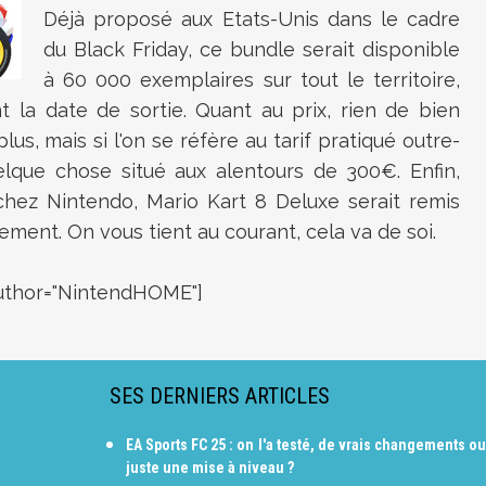
Déjà proposé aux Etats-Unis dans le cadre
du Black Friday, ce bundle serait disponible
à 60 000 exemplaires sur tout le territoire,
 la date de sortie. Quant au prix, rien de bien
lus, mais si l'on se réfère au tarif pratiqué outre-
elque chose situé aux alentours de 300€. Enfin,
ez Nintendo, Mario Kart 8 Deluxe serait remis
ment. On vous tient au courant, cela va de soi.
uthor="NintendHOME"]
SES DERNIERS ARTICLES
EA Sports FC 25 : on l'a testé, de vrais changements ou
juste une mise à niveau ?