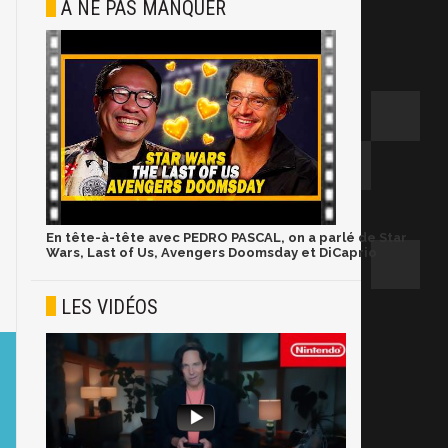
À NE PAS MANQUER
En tête-à-tête avec PEDRO PASCAL, on a parlé de Star
Wars, Last of Us, Avengers Doomsday et DiCaprio
LES VIDÉOS