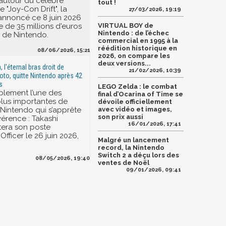
autour du célèbre
tout !
"Joy-Con Drift", la
27/03/2026, 19:19
nnoncé ce 8 juin 2026
de 35 millions d'euros
VIRTUAL BOY de
Nintendo : de l’échec
e de Nintendo.
commercial en 1995 à la
réédition historique en
08/06/2026, 15:21
2026, on compare les
deux versions...
 l'éternal bras droit de
21/02/2026, 10:39
to, quitte Nintendo après 42
s
LEGO Zelda : le combat
blement l’une des
final d’Ocarina of Time se
 plus importantes de
dévoile officiellement
e Nintendo qui s’apprête
avec vidéo et images,
son prix aussi
évérence : Takashi
16/01/2026, 17:41
tera son poste
Officer le 26 juin 2026,
Malgré un lancement
record, la Nintendo
Switch 2 a déçu lors des
08/05/2026, 19:40
ventes de Noël
09/01/2026, 09:41