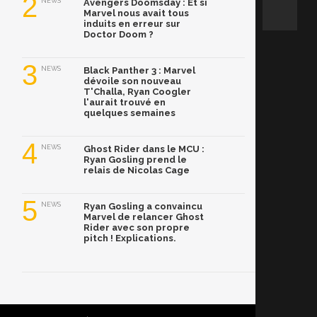
2
NEWS
Avengers Doomsday : Et si
Marvel nous avait tous
induits en erreur sur
Doctor Doom ?
3
NEWS
Black Panther 3 : Marvel
dévoile son nouveau
T'Challa, Ryan Coogler
l'aurait trouvé en
quelques semaines
4
NEWS
Ghost Rider dans le MCU :
Ryan Gosling prend le
relais de Nicolas Cage
5
NEWS
Ryan Gosling a convaincu
Marvel de relancer Ghost
Rider avec son propre
pitch ! Explications.