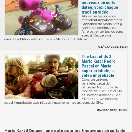
nouveaux circuits
datée, voici chaque
tracé en vidéo
Alors que les joueurs
attendent impatiemment
l'annonce de Mario Kart 9,
Nintendo continue de
faire patienter les joueurs
avec la Vague 4 de
circuits additionnels pour le jeu Mario Kart 8 Deluxe.
03/03/2023, 11:33
The Last of Us X
Mario Kart : Pedro
Pascal en Mario
super crédible, la
vidéo improbable
Dans un univers
parallèle, celui du
Saturday Night Live, le
monde de The Last of Us
a fusionné avec celui de
Mario Kart. Un concept
aussi improbable que réussi, imaginé par les auteurs du SNL.
05/02/2023, 18:08
Mario Kart 8 Deluxe : une date pour les 8 nouveaux circuits de