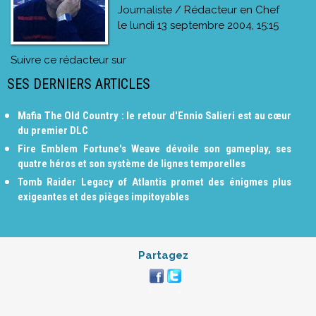
Journaliste / Rédacteur en Chef
le
lundi 13 septembre 2004, 15:15
Suivre ce rédacteur sur
SES DERNIERS ARTICLES
Mafia The Old Country : le retour d'Ennio Salieri est au cœur
du premier DLC
Fire Emblem Fortune's Weave dévoile son gameplay, ses
quatre héros et son système de lignes temporelles
Tomb Raider Legacy of Atlantis promet des énigmes plus
exigeantes et des pièges impitoyables
Partagez