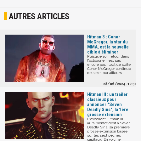
AUTRES ARTICLES
Hitman 3 : Conor
McGregor, la star du
MMA, est la nouvelle
cible à éliminer
Puisque son retour dans
l'octogone n'est pas
encore pour tout de suite,
Conor McGregor continue
de s'exhiber ailleurs.
28/06/2024, 10:32
Hitman III : un trailer
classieux pour
annoncer "Seven
Deadly Sins", la 1ère
grosse extension
L'excellent Hitman III
aura bientôt droit à Seven
Deadly Sins, sa première
grosse extension basée
sur les sept péchés
capitaux. En voici le