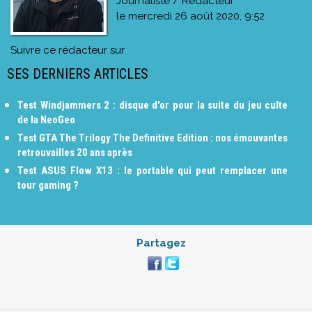
Journaliste / Rédacteur
le
mercredi 26 août 2020, 9:52
Suivre ce rédacteur sur
SES DERNIERS ARTICLES
Test Windjammers 2 : disque d'or pour la suite du jeu culte
de la NeoGeo
Test GTA The Trilogy The Definitive Edition : nos émouvantes
retrouvailles 20 ans après
Test ASUS Flow X13 : le portable qui peut remplacer une
tour gaming ?
Partagez