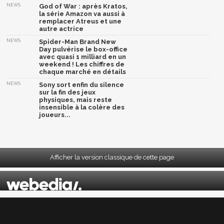
NEWS
God of War : après Kratos,
la série Amazon va aussi à
remplacer Atreus et une
autre actrice
NEWS
Spider-Man Brand New
Day pulvérise le box-office
avec quasi 1 milliard en un
weekend ! Les chiffres de
chaque marché en détails
NEWS
Sony sort enfin du silence
sur la fin des jeux
physiques, mais reste
insensible à la colère des
joueurs...
Afficher la version classique de cette page
Mentions légales
|
CGU
|
CGV
|
Politique données personnelles
|
Cookies
|
Préférences cookies
|
Contacts