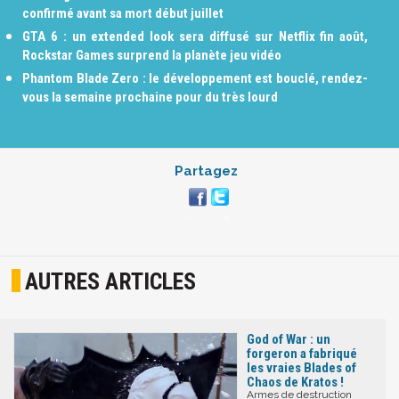
confirmé avant sa mort début juillet
GTA 6 : un extended look sera diffusé sur Netflix fin août,
Rockstar Games surprend la planète jeu vidéo
Phantom Blade Zero : le développement est bouclé, rendez-
vous la semaine prochaine pour du très lourd
Partagez
AUTRES ARTICLES
God of War : un
forgeron a fabriqué
les vraies Blades of
Chaos de Kratos !
Armes de destruction