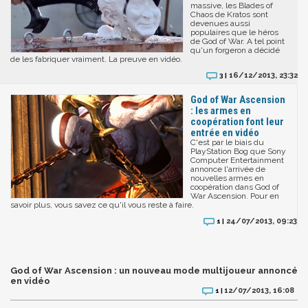
massive, les Blades of
Chaos de Kratos sont
devenues aussi
populaires que le héros
de God of War. A tel point
qu'un forgeron a décidé
de les fabriquer vraiment. La preuve en vidéo.
16/12/2013, 23:32
3 |
God of War Ascension
: les armes en
coopération font leur
entrée en vidéo
C'est par le biais du
PlayStation Bog que Sony
Computer Entertainment
annonce l'arrivée de
nouvelles armes en
coopération dans God of
War Ascension. Pour en
savoir plus, vous savez ce qu'il vous reste à faire.
24/07/2013, 09:23
1 |
God of War Ascension : un nouveau mode multijoueur annoncé
en vidéo
12/07/2013, 16:08
1 |