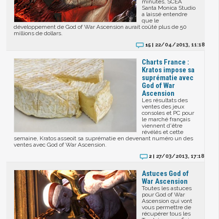
minutes, SCEA
Santa Monica Studio
a laissé entendre
que le
développement de God of War Ascension aurait coûté plus de 50
millions de dollars.
22/04/2013, 11:18
15 |
Charts France :
Kratos impose sa
suprématie avec
God of War
Ascension
Les résultats des
ventes des jeux
consoles et PC pour
le marché français
viennent d'être
révélés et cette
semaine, Kratos asseoit sa suprématie en devenant numéro un des
ventes avec God of War Ascension.
27/03/2013, 17:18
2 |
Astuces God of
War Ascension
Toutes les astuces
pour God of War
Ascension qui vont
vous permettre de
récupérer tous les