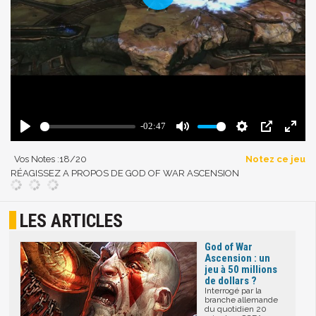
Vos Notes :
18
/20
Notez ce jeu
RÉAGISSEZ A PROPOS DE GOD OF WAR ASCENSION
LES ARTICLES
God of War
Ascension : un
jeu à 50 millions
de dollars ?
Interrogé par la
branche allemande
du quotidien 20