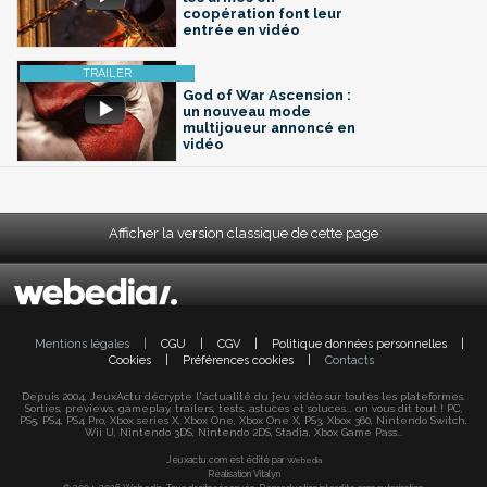
coopération font leur
entrée en vidéo
God of War Ascension :
un nouveau mode
multijoueur annoncé en
vidéo
Afficher la version classique de cette page
Mentions légales
|
CGU
|
CGV
|
Politique données personnelles
|
Cookies
|
Préférences cookies
|
Contacts
Depuis 2004, JeuxActu décrypte l'actualité du jeu vidéo sur toutes les plateformes.
Sorties, previews, gameplay, trailers, tests, astuces et soluces... on vous dit tout ! PC,
PS5, PS4, PS4 Pro, Xbox series X, Xbox One, Xbox One X, PS3, Xbox 360, Nintendo Switch,
Wii U, Nintendo 3DS, Nintendo 2DS, Stadia, Xbox Game Pass...
Jeuxactu.com est édité par
Webedia
Réalisation Vitalyn