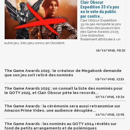
Clair Obscur
Expedition 33 n'a pas
eu le vote du public
par contre...
Clair Obscur Expedition
33 n’a pas remporté le prix
du choix des joueurs lors
des Game Awards 2025.
Une distinction
finalement attribuée à un
autre jeu, très peu connu en Occident.
15/12/2025, 09:37
The Game Awards 2025 : le créateur de Megabonk demande
que son jeu soit retiré des nominés
19/11/2025, 13:51
The Game Awards 2025 : on connaît la liste des nominés pour
le GOTY 2025, et Clair Obscur pète les records...
17/11/2025, 19:32
The Game Awards : la cérémonie sera aussi retransmise sur
Amazon Prime Video, une audience décuplée...
12/11/2025, 13:05
The Game Awards : les nominés au GOTY 2024 révélés sur
fond de petits arrangements et de polémiques