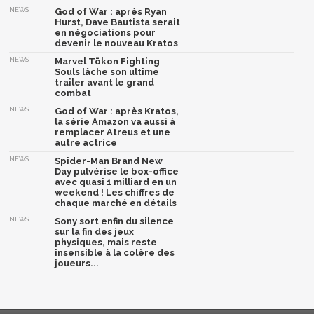
NEWS
God of War : après Ryan
Hurst, Dave Bautista serait
en négociations pour
devenir le nouveau Kratos
NEWS
Marvel Tōkon Fighting
Souls lâche son ultime
trailer avant le grand
combat
NEWS
God of War : après Kratos,
la série Amazon va aussi à
remplacer Atreus et une
autre actrice
NEWS
Spider-Man Brand New
Day pulvérise le box-office
avec quasi 1 milliard en un
weekend ! Les chiffres de
chaque marché en détails
NEWS
Sony sort enfin du silence
sur la fin des jeux
physiques, mais reste
insensible à la colère des
joueurs...