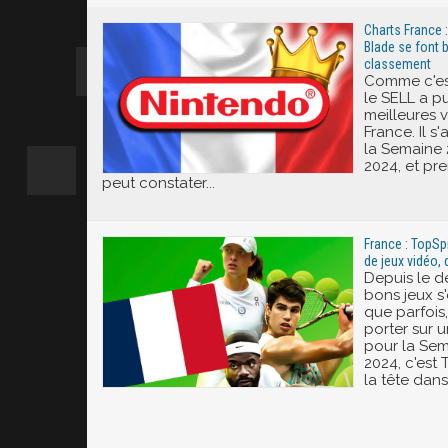
Charts France :
Blade se font b
classement
Comme c'est
le SELL a p
meilleures 
France. Il s
la Semaine 
2024, et pr
peut constater...
France : TopSp
de jeux vidéo, 
Depuis le d
bons jeux s'
que parfois, 
porter sur u
pour la Sem
2024, c'est
la tête dans