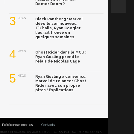
Doctor Doom ?
3
NEWS
Black Panther 3 : Marvel
dévoile son nouveau
T'Challa, Ryan Coogler
l'aurait trouvé en
quelques semaines
4
NEWS
Ghost Rider dans le MCU :
Ryan Gosling prend le
relais de Nicolas Cage
5
NEWS
Ryan Gosling a convaincu
Marvel de relancer Ghost
Rider avec son propre
pitch ! Explications.
Préférences cookies
|
Contacts
ces et soluces... on vous dit tout ! PC, PS5, PS4, PS4 Pro, Xbox series X,