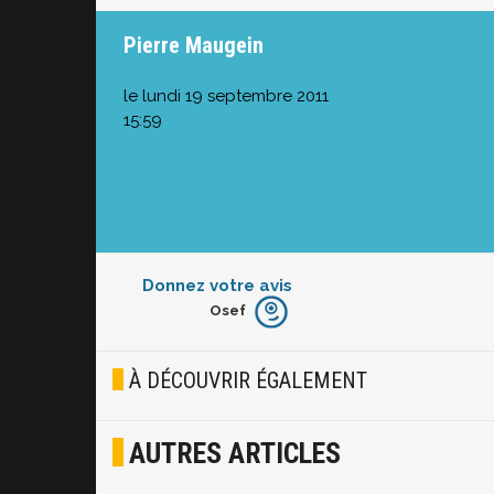
Pierre Maugein
le lundi 19 septembre 2011
15:59
Donnez votre avis
Osef
Furieux
Blasé
À DÉCOUVRIR ÉGALEMENT
Osef
AUTRES ARTICLES
Joyeux
Excité