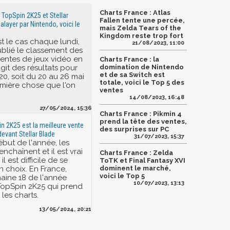
Charts France : Atlas
 TopSpin 2K25 et Stellar
Fallen tente une percée,
alayer par Nintendo, voici le
mais Zelda Tears of the
Kingdom reste trop fort
 le cas chaque lundi,
21/08/2023, 11:00
ublié le classement des
ventes de jeux vidéo en
Charts France : la
'agit des résultats pour
domination de Nintendo
et de sa Switch est
20, soit du 20 au 26 mai
totale, voici le Top 5 des
emière chose que l'on
ventes
14/08/2023, 16:48
27/05/2024, 15:36
Charts France : Pikmin 4
prend la tête des ventes,
in 2K25 est la meilleure vente
des surprises sur PC
devant Stellar Blade
31/07/2023, 15:37
ébut de l'année, les
enchaînent et il est vrai
Charts France : Zelda
il est difficile de se
ToTK et Final Fantasy XVI
n choix. En France,
dominent le marché,
voici le Top 5
aine 18 de l'année
10/07/2023, 13:13
 TopSpin 2K25 qui prend
 les charts.
13/05/2024, 20:21