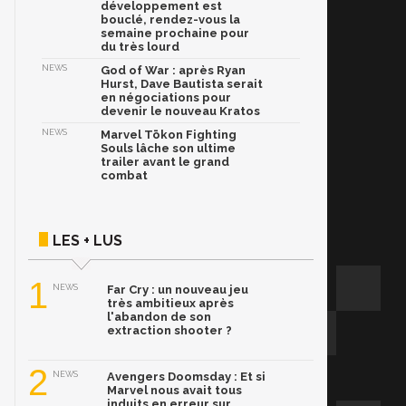
développement est
bouclé, rendez-vous la
semaine prochaine pour
du très lourd
NEWS
God of War : après Ryan
Hurst, Dave Bautista serait
en négociations pour
devenir le nouveau Kratos
NEWS
Marvel Tōkon Fighting
Souls lâche son ultime
trailer avant le grand
combat
LES + LUS
1
NEWS
Far Cry : un nouveau jeu
très ambitieux après
l'abandon de son
extraction shooter ?
2
NEWS
Avengers Doomsday : Et si
Marvel nous avait tous
induits en erreur sur