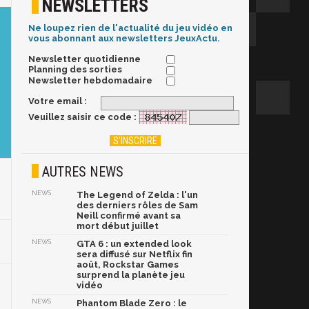
NEWSLETTERS
Ne loupez rien de l'actualité du jeu vidéo en
vous abonnant aux newsletters JeuxActu.
Newsletter quotidienne
Planning des sorties
Newsletter hebdomadaire
Votre email :
Veuillez saisir ce code :
AUTRES NEWS
NEWS
The Legend of Zelda : l'un
des derniers rôles de Sam
Neill confirmé avant sa
mort début juillet
NEWS
GTA 6 : un extended look
sera diffusé sur Netflix fin
août, Rockstar Games
surprend la planète jeu
vidéo
NEWS
Phantom Blade Zero : le