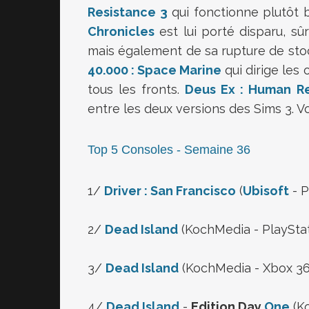
Resistance 3
qui fonctionne plutôt 
Chronicles
est lui porté disparu, s
mais également de sa rupture de stoc
40.000 : Space Marine
qui dirige les 
tous les fronts.
Deus Ex : Human Re
entre les deux versions des Sims 3. Vo
Top 5 Consoles - Semaine 36
1/
Driver : San Francisco
(
Ubisoft
- P
2/
Dead Island
(KochMedia - PlayStat
3/
Dead Island
(KochMedia - Xbox 36
4/
Dead Island
-
Edition Day
One
(Ko