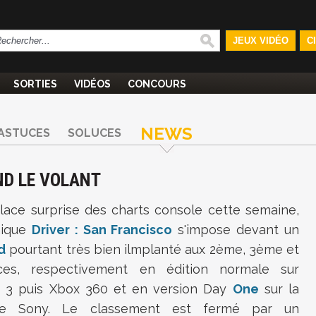
JEUX VIDÉO
C
SORTIES
VIDÉOS
CONCOURS
NEWS
ASTUCES
SOLUCES
ND LE VOLANT
lace surprise des charts console cette semaine,
hique
Driver : San Francisco
s'impose devant un
d
pourtant très bien ilmplanté aux 2ème, 3ème et
es, respectivement en édition normale sur
n 3 puis Xbox 360 et en version Day
One
sur la
de Sony. Le classement est fermé par un