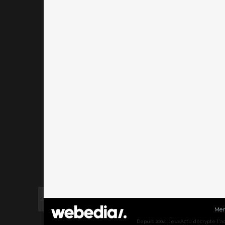
Men
Depuis 2004, JeuxActu décrypte l'actu