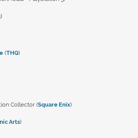
)
ne
(
THQ
)
tion Collector (
Square Enix
)
nic Arts
)