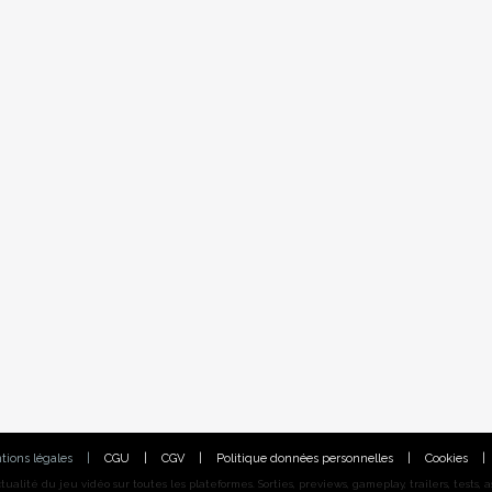
tions légales
|
CGU
|
CGV
|
Politique données personnelles
|
Cookies
|
alité du jeu vidéo sur toutes les plateformes. Sorties, previews, gameplay, trailers, tests, astu