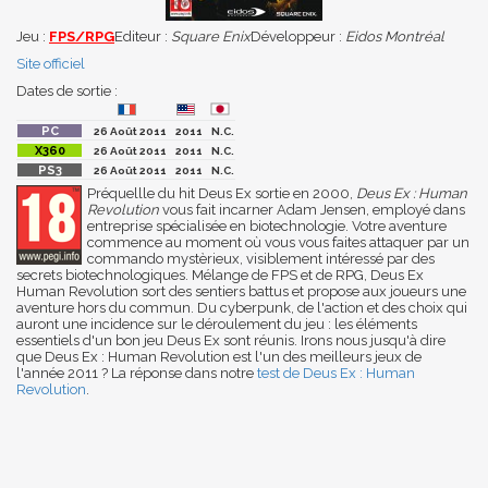
Jeu :
FPS/RPG
Editeur :
Square Enix
Développeur :
Eidos Montréal
Site officiel
Dates de sortie :
26 Août 2011
2011
N.C.
26 Août 2011
2011
N.C.
26 Août 2011
2011
N.C.
Préquellle du hit Deus Ex sortie en 2000,
Deus Ex : Human
Revolution
vous fait incarner Adam Jensen, employé dans
entreprise spécialisée en biotechnologie. Votre aventure
commence au moment où vous vous faites attaquer par un
commando mystèrieux, visiblement intéressé par des
secrets biotechnologiques. Mélange de FPS et de RPG, Deus Ex
Human Revolution sort des sentiers battus et propose aux joueurs une
aventure hors du commun. Du cyberpunk, de l'action et des choix qui
auront une incidence sur le déroulement du jeu : les éléments
essentiels d'un bon jeu Deus Ex sont réunis. Irons nous jusqu'à dire
que Deus Ex : Human Revolution est l'un des meilleurs jeux de
l'année 2011 ? La réponse dans notre
test de Deus Ex : Human
Revolution
.