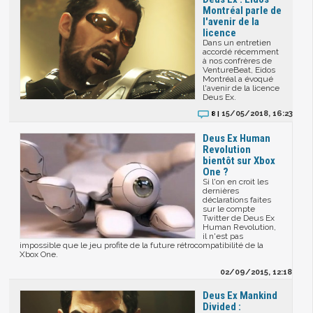
Montréal parle de
l'avenir de la
licence
Dans un entretien
accordé récemment
à nos confrères de
VentureBeat, Eidos
Montréal a évoqué
l'avenir de la licence
Deus Ex.
15/05/2018, 16:23
8 |
Deus Ex Human
Revolution
bientôt sur Xbox
One ?
Si l'on en croit les
dernières
déclarations faites
sur le compte
Twitter de Deus Ex
Human Revolution,
il n'est pas
impossible que le jeu profite de la future rétrocompatibilité de la
Xbox One.
02/09/2015, 12:18
Deus Ex Mankind
Divided :