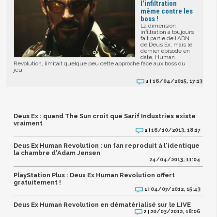
l'infiltration
même contre les
boss !
La dimension
infiltration a toujours
fait partie de l'ADN
de Deus Ex, mais le
dernier épisode en
date, Human
Revolution, limitait quelque peu cette approche face aux boss du
jeu.
16/04/2015, 17:13
1 |
Deus Ex : quand The Sun croit que Sarif Industries existe
vraiment
16/10/2013, 18:17
2 |
Deus Ex Human Revolution : un fan reproduit à l'identique
la chambre d'Adam Jensen
24/04/2013, 11:04
PlayStation Plus : Deux Ex Human Revolution offert
gratuitement !
04/07/2012, 15:43
1 |
Deus Ex Human Revolution en dématérialisé sur le LIVE
20/03/2012, 18:06
2 |