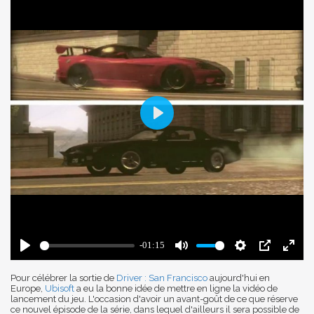
Pour célébrer la sortie de
Driver : San Francisco
aujourd'hui en
Europe,
Ubisoft
a eu la bonne idée de mettre en ligne la vidéo de
lancement du jeu. L'occasion d'avoir un avant-goût de ce que réserve
ce nouvel épisode de la série, dans lequel d'ailleurs il sera possible de