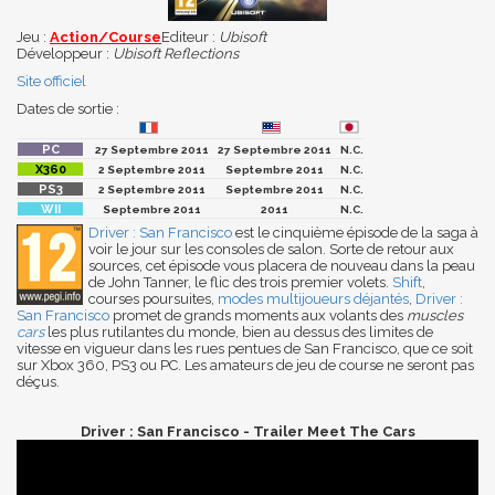
Jeu :
Action/Course
Editeur :
Ubisoft
Développeur :
Ubisoft Reflections
Site officiel
Dates de sortie :
27 Septembre 2011
27 Septembre 2011
N.C.
2 Septembre 2011
Septembre 2011
N.C.
2 Septembre 2011
Septembre 2011
N.C.
Septembre 2011
2011
N.C.
Driver : San Francisco
est le cinquième épisode de la saga à
voir le jour sur les consoles de salon. Sorte de retour aux
sources, cet épisode vous placera de nouveau dans la peau
de John Tanner, le flic des trois premier volets.
Shift
,
courses poursuites,
modes multijoueurs déjantés
,
Driver :
San Francisco
promet de grands moments aux volants des
muscles
cars
les plus rutilantes du monde, bien au dessus des limites de
vitesse en vigueur dans les rues pentues de San Francisco, que ce soit
sur Xbox 360, PS3 ou PC. Les amateurs de jeu de course ne seront pas
déçus.
Driver : San Francisco - Trailer Meet The Cars