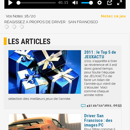
Vos Notes :
18
/20
Notez ce jeu
RÉAGISSEZ A PROPOS DE DRIVER : SAN FRANCISCO
LES ARTICLES
2011 : le Top 5 de
JEUXACTU
2011 s'apprête à tirer
sa révérence et il est
donc grand temps
pour toute l'équipe
de JEUXACTU de
faire un bilan de
l'année qui vient de
s'écouler. Voici
comme chaque
année notre
sélection des meilleurs jeux de l'année.
22/12/2011, 00:53
43 |
Driver San
Francisco : des
images PC
Pour fêter comme il