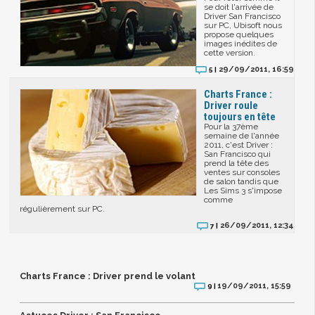
se doit l'arrivée de
Driver San Francisco
sur PC, Ubisoft nous
propose quelques
images inédites de
cette version.
29/09/2011, 16:59
5 |
Charts France :
Driver roule
toujours en tête
Pour la 37ème
semaine de l'année
2011, c'est Driver :
San Francisco qui
prend la tête des
ventes sur consoles
de salon tandis que
Les Sims 3 s'impose
comme
régulièrement sur PC.
26/09/2011, 12:34
7 |
Charts France : Driver prend le volant
19/09/2011, 15:59
9 |