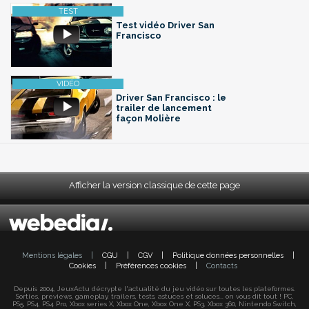
Test vidéo Driver San
Francisco
Driver San Francisco : le
trailer de lancement
façon Molière
Afficher la version classique de cette page
Mentions légales
|
CGU
|
CGV
|
Politique données personnelles
|
Cookies
|
Préférences cookies
|
Contacts
Depuis 2004, JeuxActu décrypte l'actualité du jeu vidéo sur toutes les plateformes.
Sorties, previews, gameplay, trailers, tests, astuces et soluces... on vous dit tout ! PC,
PS5, PS4, PS4 Pro, Xbox series X, Xbox One, Xbox One X, PS3, Xbox 360, Nintendo Switch,