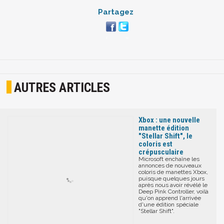
Partagez
AUTRES ARTICLES
Xbox : une nouvelle
manette édition
"Stellar Shift", le
coloris est
crépusculaire
Microsoft enchaîne les
annonces de nouveaux
coloris de manettes Xbox,
puisque quelques jours
après nous avoir révélé le
Deep Pink Controller, voilà
qu'on apprend l'arrivée
d'une édition spéciale
"Stellar Shift".