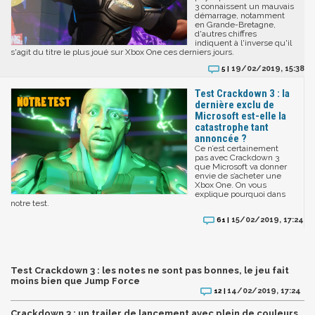
3 connaissent un mauvais
démarrage, notamment
en Grande-Bretagne,
d'autres chiffres
indiquent à l'inverse qu'il
s'agit du titre le plus joué sur Xbox One ces derniers jours.
19/02/2019, 15:38
5 |
Test Crackdown 3 : la
dernière exclu de
Microsoft est-elle la
catastrophe tant
annoncée ?
Ce n’est certainement
pas avec Crackdown 3
que Microsoft va donner
envie de s’acheter une
Xbox One. On vous
explique pourquoi dans
notre test.
15/02/2019, 17:24
61 |
Test Crackdown 3 : les notes ne sont pas bonnes, le jeu fait
moins bien que Jump Force
14/02/2019, 17:24
12 |
Crackdown 3 : un trailer de lancement avec plein de couleurs