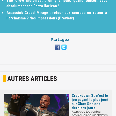
The Crew Motorfest : on y a joué, quand Ubisoft veut
absolument son Forza Horizon !
Assassin’s Creed Mirage : retour aux sources ou retour à
l'archaïsme ? Nos impressions (Preview)
Partagez
AUTRES ARTICLES
Crackdown 3 : c'est le
jeu payant le plus joué
sur Xbox One ces
derniers jours
Alors que les ventes
physiques de Crackdown