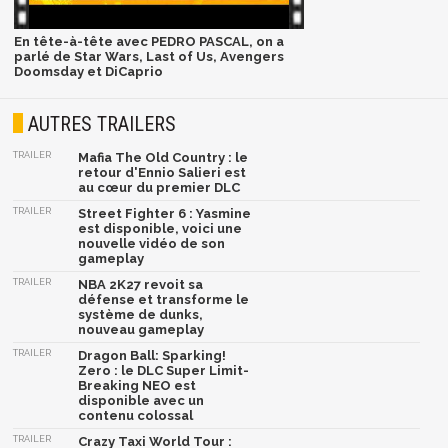
En tête-à-tête avec PEDRO PASCAL, on a
parlé de Star Wars, Last of Us, Avengers
Doomsday et DiCaprio
AUTRES TRAILERS
TRAILER
Mafia The Old Country : le
retour d'Ennio Salieri est
au cœur du premier DLC
TRAILER
Street Fighter 6 : Yasmine
est disponible, voici une
nouvelle vidéo de son
gameplay
TRAILER
NBA 2K27 revoit sa
défense et transforme le
système de dunks,
nouveau gameplay
TRAILER
Dragon Ball: Sparking!
Zero : le DLC Super Limit-
Breaking NEO est
disponible avec un
contenu colossal
TRAILER
Crazy Taxi World Tour :