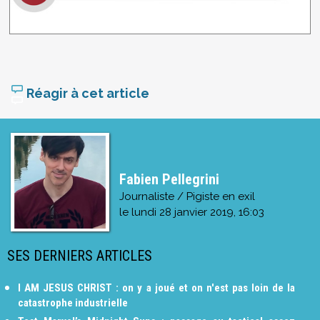
Réagir à cet article
Fabien Pellegrini
Journaliste / Pigiste en exil
le
lundi 28 janvier 2019, 16:03
SES DERNIERS ARTICLES
I AM JESUS CHRIST : on y a joué et on n'est pas loin de la
catastrophe industrielle