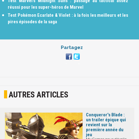
Test Marvel’s Midnight Suns : passage au tactical assez
réussi pour les super-héros de Marvel
Test Pokémon Ecarlate & Violet : à la fois les meilleurs et les
pires épisodes de la saga
Partagez
AUTRES ARTICLES
Conqueror's Blade :
un trailer épique qui
revient sur la
première année du
jeu
My.Games nous dévoile