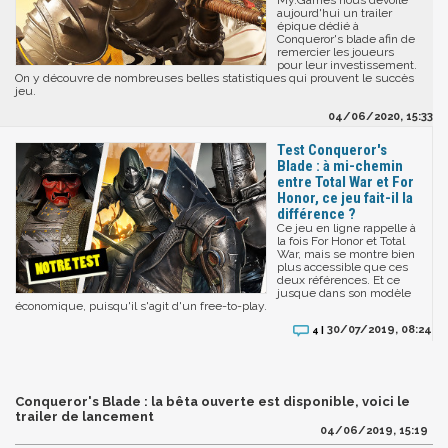
aujourd'hui un trailer
épique dédié à
Conqueror's blade afin de
remercier les joueurs
pour leur investissement.
On y découvre de nombreuses belles statistiques qui prouvent le succès
jeu.
04/06/2020, 15:33
Test Conqueror's
Blade : à mi-chemin
entre Total War et For
Honor, ce jeu fait-il la
différence ?
Ce jeu en ligne rappelle à
la fois For Honor et Total
War, mais se montre bien
plus accessible que ces
deux références. Et ce
jusque dans son modèle
économique, puisqu'il s'agit d'un free-to-play.
30/07/2019, 08:24
4 |
Conqueror's Blade : la bêta ouverte est disponible, voici le
trailer de lancement
04/06/2019, 15:19