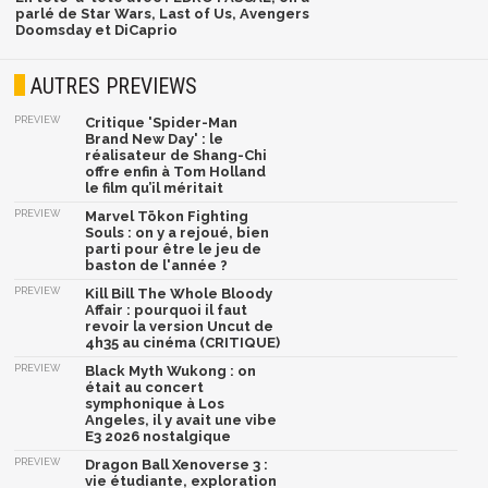
parlé de Star Wars, Last of Us, Avengers
Doomsday et DiCaprio
AUTRES PREVIEWS
PREVIEW
Critique 'Spider-Man
Brand New Day' : le
réalisateur de Shang-Chi
offre enfin à Tom Holland
le film qu’il méritait
PREVIEW
Marvel Tōkon Fighting
Souls : on y a rejoué, bien
parti pour être le jeu de
baston de l'année ?
PREVIEW
Kill Bill The Whole Bloody
Affair : pourquoi il faut
revoir la version Uncut de
4h35 au cinéma (CRITIQUE)
PREVIEW
Black Myth Wukong : on
était au concert
symphonique à Los
Angeles, il y avait une vibe
E3 2026 nostalgique
PREVIEW
Dragon Ball Xenoverse 3 :
vie étudiante, exploration